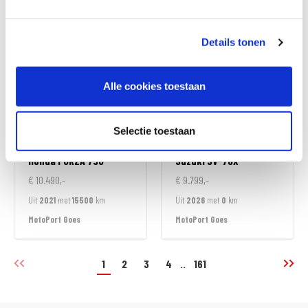
MotoPort Goes
MotoPort Goes
Details tonen
Alle cookies toestaan
Selectie toestaan
Honda
FORZA 750
Suzuki
SV-7GX
€ 10.490,-
€ 9.799,-
Uit
2021
met
15500
km
Uit
2026
met
0
km
MotoPort Goes
MotoPort Goes
1
2
3
4
..
161