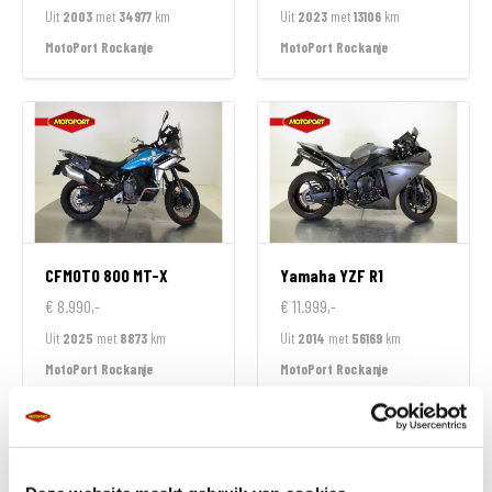
Uit
2003
met
34977
km
Uit
2023
met
13106
km
MotoPort Rockanje
MotoPort Rockanje
CFMOTO
800 MT-X
Yamaha
YZF R1
€ 8.990,-
€ 11.999,-
Uit
2025
met
8873
km
Uit
2014
met
56169
km
MotoPort Rockanje
MotoPort Rockanje