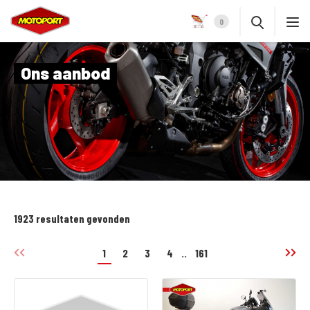
0
Ons aanbod
1923 resultaten gevonden
1
2
3
4
..
161