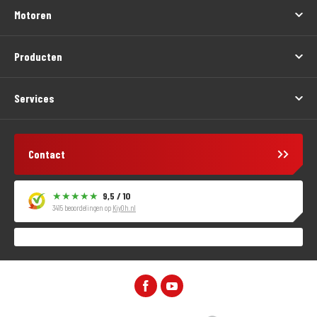
Motoren
Producten
Services
Contact
9,5 / 10
3415 beoordelingen op
KiyOh.nl