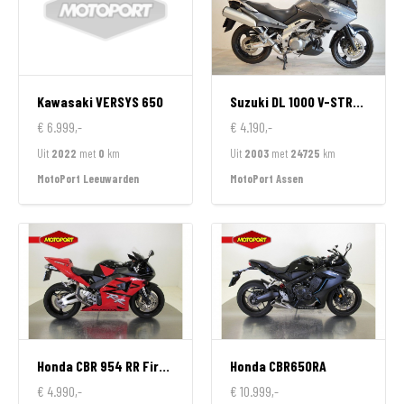
Kawasaki
VERSYS 650
Suzuki
DL 1000 V-STROM
€ 6.999,-
€ 4.190,-
Uit
2022
met
0
km
Uit
2003
met
24725
km
MotoPort Leeuwarden
MotoPort Assen
Honda
CBR 954 RR FireBlade
Honda
CBR650RA
€ 4.990,-
€ 10.999,-