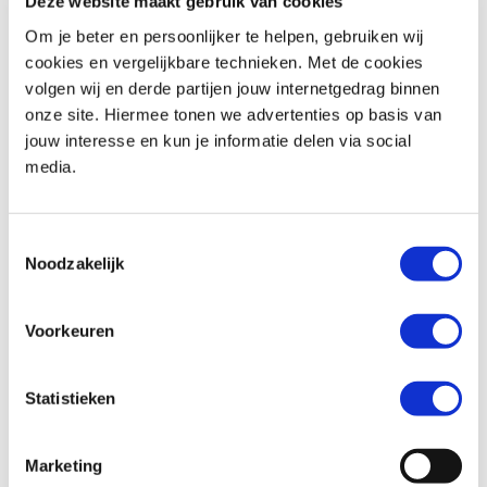
Deze website maakt gebruik van cookies
Om je beter en persoonlijker te helpen, gebruiken wij
cookies en vergelijkbare technieken. Met de cookies
volgen wij en derde partijen jouw internetgedrag binnen
Yamaha
FJR1300
Kawasaki
NINJA H2 SX SPECIAL EDITION
onze site. Hiermee tonen we advertenties op basis van
€ 12.490,-
€ 19.990,-
jouw interesse en kun je informatie delen via social
media.
Uit
2018
met
41250
km
Uit
2023
met
16673
km
MotoPort Rockanje
MotoPort Zelhem
Toestemmingsselectie
Noodzakelijk
Voorkeuren
Statistieken
BMW
F 900 R
Honda
ADV 350
€ 10.490,-
€ 8.299,-
Marketing
Uit
2026
met
462
km
Uit
2026
met
0
km