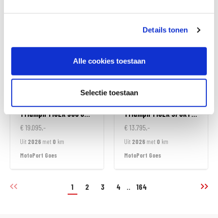
MotoPort Wormerveer
MotoPort Goes
Details tonen
Alle cookies toestaan
Selectie toestaan
Triumph
TIGER 900 GT ALPINE EDITION
Triumph
TIGER SPORT 800
€ 19.095,-
€ 13.795,-
Uit
2026
met
0
km
Uit
2026
met
0
km
MotoPort Goes
MotoPort Goes
1
2
3
4
..
164