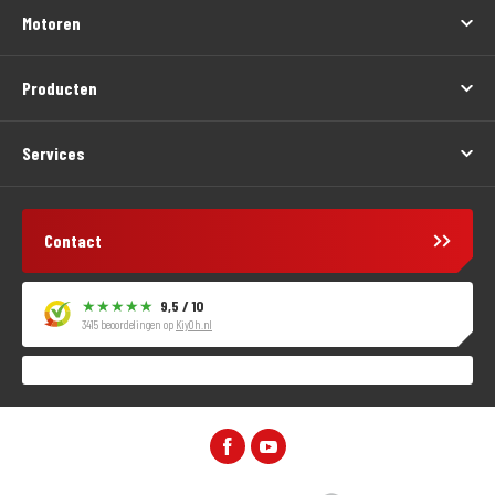
Motoren
Producten
Services
Contact
9,5 / 10
3415 beoordelingen op
KiyOh.nl