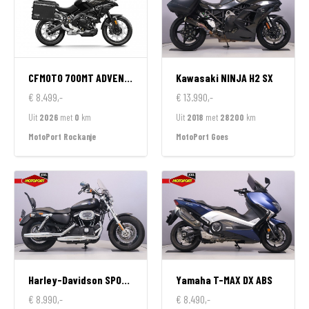
CFMOTO
700MT ADVENTURE GT EDITION
Kawasaki
NINJA H2 SX
€ 8.499,-
€ 13.990,-
Uit
2026
met
0
km
Uit
2018
met
28200
km
MotoPort Rockanje
MotoPort Goes
Harley-Davidson
SPORTSTER 1200 CUSTOM LIMITED
Yamaha
T-MAX DX ABS
€ 8.990,-
€ 8.490,-