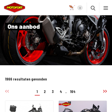
0
Ons aanbod
1966 resultaten gevonden
1
2
3
4
..
164