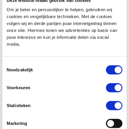
Deze website maakt gebruik van cookies
Om je beter en persoonlijker te helpen, gebruiken wij
cookies en vergelijkbare technieken. Met de cookies
volgen wij en derde partijen jouw internetgedrag binnen
Honda
CBR 650 R
Honda
CB 650 F
onze site. Hiermee tonen we advertenties op basis van
€ 11.799,-
€ 7.499,-
jouw interesse en kun je informatie delen via social
media.
Uit
2026
met
0
km
Uit
2018
met
25819
km
MotoPort Goes
MotoPort Wormerveer
Toestemmingsselectie
Noodzakelijk
Voorkeuren
Statistieken
Honda
CBR 650 F
Ducati
DESERT X
€ 8.499,-
€ 19.990,-
Marketing
Uit
2017
met
15880
km
Uit
2026
met
0
km