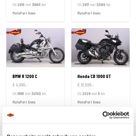
Uit
2015
met
31900
km
Uit
2017
met
32100
km
MotoPort Goes
MotoPort Goes
BMW
R 1200 C
Honda
CB 1000 GT
€ 4.990,-
€ 16.699,-
Uit
1998
met
34700
km
Uit
2026
met
0
km
MotoPort Goes
MotoPort Goes