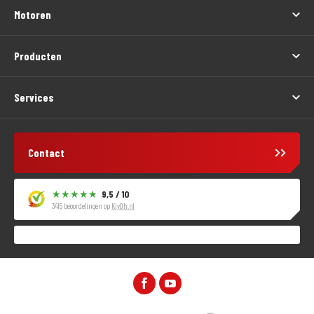
Motoren
Producten
Services
Contact
9,5 / 10
3415 beoordelingen op
KiyOh.nl