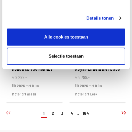
MotoPort Almere
MotoPort Assen
Details tonen
Alle cookies toestaan
Selectie toestaan
Honda
CB 750 HORNET
Royal-Enfield
HNTR 350
€ 9.299,-
€ 5.799,-
Uit
2026
met
0
km
Uit
2026
met
0
km
MotoPort Assen
MotoPort Leek
1
2
3
4
..
164