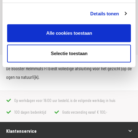
Artikelnummer
180 1017 101
SKU
000026
Details tonen
Offline Sales
Nee
Alle cookies toestaan
Leveranciersnummer
025886
Selectie toestaan
De Booster Helmmuts F1 biedt volledige afsluiting voor het gezicht (op de
ogen na natuurlijk).
Op werkdagen voor 16:00 uur besteld, is de volgende werkdag in huis
100 dagen bedenktijd
Gratis verzending vanaf € 100,-
Klantenservice