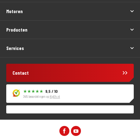
Motoren
Producten
Services
Contact
9,5 / 10
3415 beoordelingen op
KiyOh.nl