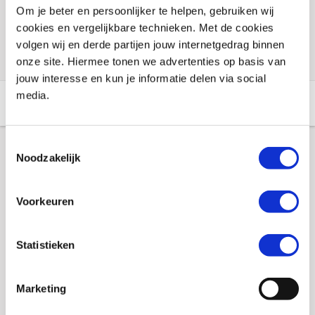
Voorraad vestigingen
Om je beter en persoonlijker te helpen, gebruiken wij
cookies en vergelijkbare technieken. Met de cookies
Check de voorraad eenvoudig en snel online
volgen wij en derde partijen jouw internetgedrag binnen
onze site. Hiermee tonen we advertenties op basis van
jouw interesse en kun je informatie delen via social
media.
Aanvullende informatie
Winkelvoorraad
Toestemmingsselectie
Noodzakelijk
Aanvullende informatie
Voorkeuren
Merk
Booster
Gewicht
0 KILOGRAM
Statistieken
EAN
8718913026339
Marketing
Titel
Helmmuts Booster, F1