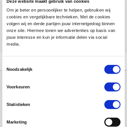
Plaats in winkelwagen
Deze website maakt gebruik van cookies
Om je beter en persoonlijker te helpen, gebruiken wij
cookies en vergelijkbare technieken. Met de cookies
Voorraad vestigingen
volgen wij en derde partijen jouw internetgedrag binnen
onze site. Hiermee tonen we advertenties op basis van
Check de voorraad eenvoudig en snel online
jouw interesse en kun je informatie delen via social
media.
Aanvullende informatie
Winkelvoorraad
Toestemmingsselectie
Noodzakelijk
Aanvullende informatie
Voorkeuren
Merk
Booster
Statistieken
Gewicht
0.5 KILOGRAM
Marketing
SKU
002147