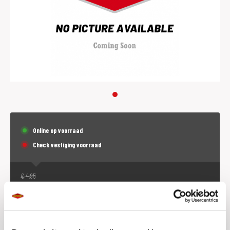
Online op voorraad
Check vestiging voorraad
€
4,95
€
3,25
p.st. (incl. BTW)