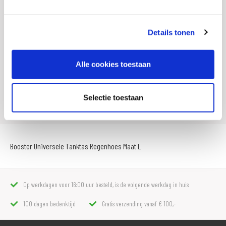
EAN
8718913018532
Details tonen
Offline Sales
Nee
Titel
Booster Universele Tanktas Regenhoes Maat L
Alle cookies toestaan
Leveranciersnummer
014679
Artikelnummer
180 2900 L 998
Selectie toestaan
Booster Universele Tanktas Regenhoes Maat L
Op werkdagen voor 16:00 uur besteld, is de volgende werkdag in huis
100 dagen bedenktijd
Gratis verzending vanaf € 100,-