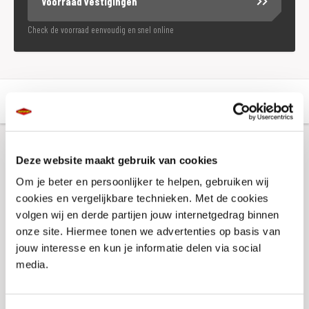
Voorraad vestigingen
Check de voorraad eenvoudig en snel online
Aanvullende informatie
Winkelvoorraad
Aanvullende informatie
Deze website maakt gebruik van cookies
Om je beter en persoonlijker te helpen, gebruiken wij
cookies en vergelijkbare technieken. Met de cookies
Merk
Booster
volgen wij en derde partijen jouw internetgedrag binnen
onze site. Hiermee tonen we advertenties op basis van
Gewicht
0 KILOGRAM
jouw interesse en kun je informatie delen via social
EAN
8718913060487
media.
Titel
Navigatie Houder Booster, Spiegel