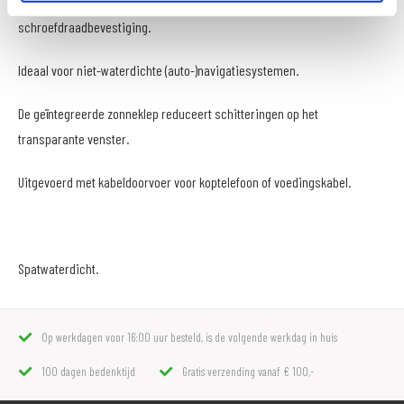
Kan eenvoudig worden gemonteerd op spiegels met
schroefdraadbevestiging.
Ideaal voor niet-waterdichte (auto-)navigatiesystemen.
De geïntegreerde zonneklep reduceert schitteringen op het
transparante venster.
Uitgevoerd met kabeldoorvoer voor koptelefoon of voedingskabel.
Spatwaterdicht.
Op werkdagen voor 16:00 uur besteld, is de volgende werkdag in huis
100 dagen bedenktijd
Gratis verzending vanaf € 100,-