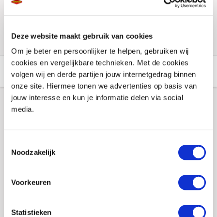
Voorraad vestigingen
Check de voorraad eenvoudig en snel online
Deze website maakt gebruik van cookies
Om je beter en persoonlijker te helpen, gebruiken wij
cookies en vergelijkbare technieken. Met de cookies
Aanvullende informatie
Winkelvoorraad
volgen wij en derde partijen jouw internetgedrag binnen
onze site. Hiermee tonen we advertenties op basis van
jouw interesse en kun je informatie delen via social
media.
Aanvullende informatie
Toestemmingsselectie
Merk
Hendrik
Noodzakelijk
Gewicht
0.2 KILOGRAM
EAN
8720256156581
Voorkeuren
Titel
Hendrik Hosenträger Blau
Statistieken