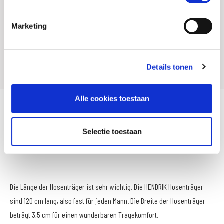
Artikelnummer
800151 00
SKU
054512
Marketing
Offline Sales
Nee
Leveranciersnummer
Hendrik Duits blauw
Details tonen
Alle cookies toestaan
HENDRIK Hosenträger sind bekannt für feste Schnallen. Zwei vorne und
zwei hinten. Dies stellt sicher, dass Sie eine feste Bindung an Ihre Hose
Selectie toestaan
haben. HENDRIK Hosenträger sind in 12 Farben erhältlich.
Die Länge der Hosenträger ist sehr wichtig. Die HENDRIK Hosenträger
sind 120 cm lang, also fast für jeden Mann. Die Breite der Hosenträger
beträgt 3,5 cm für einen wunderbaren Tragekomfort.