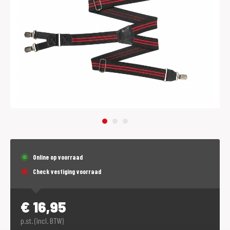
Online op voorraad
Check vestiging voorraad
€
16,95
p.st. (incl. BTW)