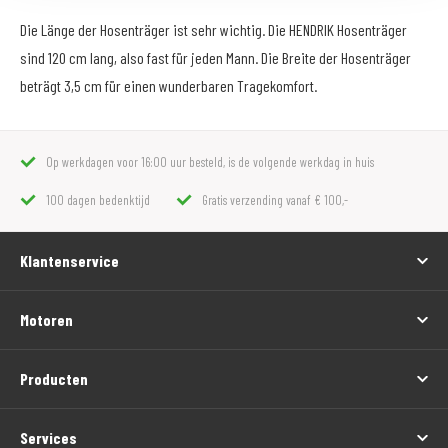
Die Länge der Hosenträger ist sehr wichtig. Die HENDRIK Hosenträger
sind 120 cm lang, also fast für jeden Mann. Die Breite der Hosenträger
beträgt 3,5 cm für einen wunderbaren Tragekomfort.
Op werkdagen voor 16:00 uur besteld, is de volgende werkdag in huis
100 dagen bedenktijd
Gratis verzending vanaf € 100,-
Klantenservice
Motoren
Producten
Services