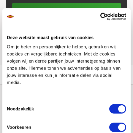
Plaats in winkelwagen
Voorraad vestigingen
Deze website maakt gebruik van cookies
Check de voorraad eenvoudig en snel online
Om je beter en persoonlijker te helpen, gebruiken wij
cookies en vergelijkbare technieken. Met de cookies
volgen wij en derde partijen jouw internetgedrag binnen
onze site. Hiermee tonen we advertenties op basis van
Aanvullende informatie
Winkelvoorraad
jouw interesse en kun je informatie delen via social
media.
Aanvullende informatie
Toestemmingsselectie
Noodzakelijk
Merk
Hendrik
Voorkeuren
Gewicht
0.2 KILOGRAM