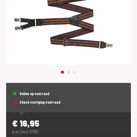
Online op voorraad
Check vestiging voorraad
€
16,95
p.st. (incl. BTW)