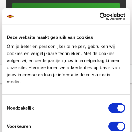
Plaats in winkelwagen
Voorraad vestigingen
Deze website maakt gebruik van cookies
Check de voorraad eenvoudig en snel online
Om je beter en persoonlijker te helpen, gebruiken wij
cookies en vergelijkbare technieken. Met de cookies
volgen wij en derde partijen jouw internetgedrag binnen
onze site. Hiermee tonen we advertenties op basis van
Aanvullende informatie
Winkelvoorraad
jouw interesse en kun je informatie delen via social
media.
Aanvullende informatie
Toestemmingsselectie
Noodzakelijk
Merk
Hendrik
Voorkeuren
Gewicht
0.2 KILOGRAM