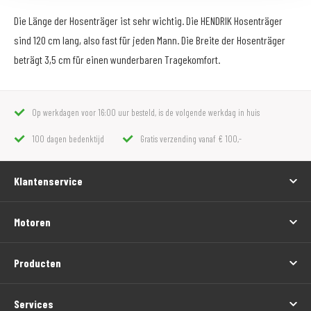
Die Länge der Hosenträger ist sehr wichtig. Die HENDRIK Hosenträger
sind 120 cm lang, also fast für jeden Mann. Die Breite der Hosenträger
beträgt 3,5 cm für einen wunderbaren Tragekomfort.
Op werkdagen voor 16:00 uur besteld, is de volgende werkdag in huis
100 dagen bedenktijd
Gratis verzending vanaf € 100,-
Klantenservice
Motoren
Producten
Services