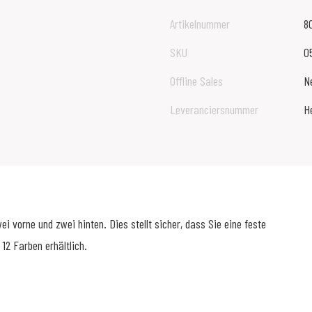
Artikelnummer
8
SKU
0
Offline Sales
N
Leveranciersnummer
He
 vorne und zwei hinten. Dies stellt sicher, dass Sie eine feste
12 Farben erhältlich.