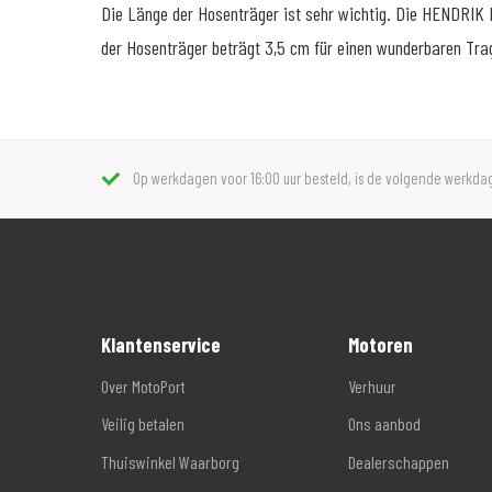
Die Länge der Hosenträger ist sehr wichtig. Die HENDRIK H
der Hosenträger beträgt 3,5 cm für einen wunderbaren Tra
Op werkdagen voor 16:00 uur besteld, is de volgende werkdag
Klantenservice
Motoren
Over MotoPort
Verhuur
Veilig betalen
Ons aanbod
Thuiswinkel Waarborg
Dealerschappen