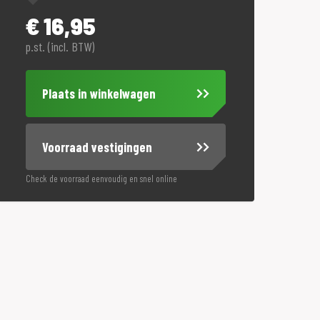
€
16,95
p.st. (incl. BTW)
Plaats in winkelwagen
Voorraad vestigingen
Check de voorraad eenvoudig en snel online