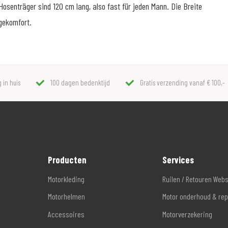
osenträger sind 120 cm lang, also fast für jeden Mann. Die Breite
gekomfort.
 in huis
100 dagen bedenktijd
Gratis verzending vanaf € 100,-
Producten
Services
Motorkleding
Ruilen / Retouren Web
Motorhelmen
Motor onderhoud & rep
Accessoires
Motorverzekering