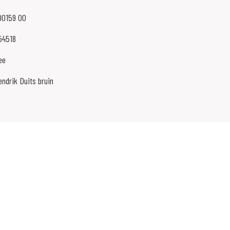
00159 00
54518
ee
ndrik Duits bruin