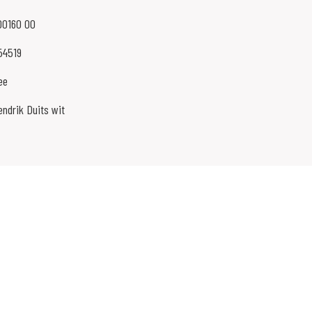
00160 00
54519
ee
endrik Duits wit