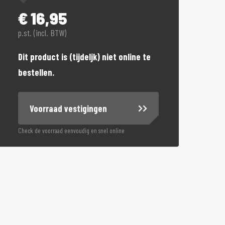
€
16,95
p.st. (incl. BTW)
Dit product is (tijdeljk) niet online te
bestellen.
Voorraad vestigingen
Check de voorraad eenvoudig en snel online