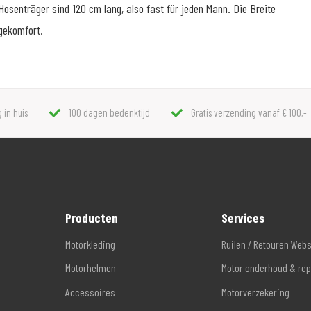
osenträger sind 120 cm lang, also fast für jeden Mann. Die Breite
gekomfort.
 in huis
100 dagen bedenktijd
Gratis verzending vanaf € 100,-
Producten
Services
Motorkleding
Ruilen / Retouren Web
Motorhelmen
Motor onderhoud & rep
Accessoires
Motorverzekering