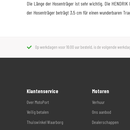
Die Länge der Hosenträger ist sehr wichtig. Die HENDRIK H
der Hosenträger beträgt 3,5 cm für einen wunderbaren Tra
Op werkdagen voor 16:00 uur besteld, is de volgende werkdag
Klantenservice
Motoren
Over MotoPort
Verhuur
Veilig betalen
Ons aanbod
Thuiswinkel Waarborg
Dealerschappen