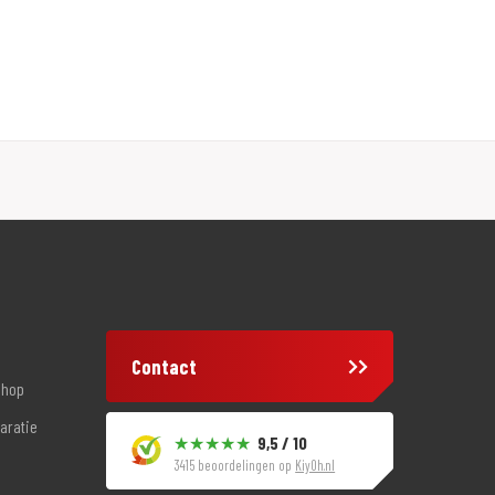
Contact
shop
aratie
9,5 / 10
3415 beoordelingen op
KiyOh.nl