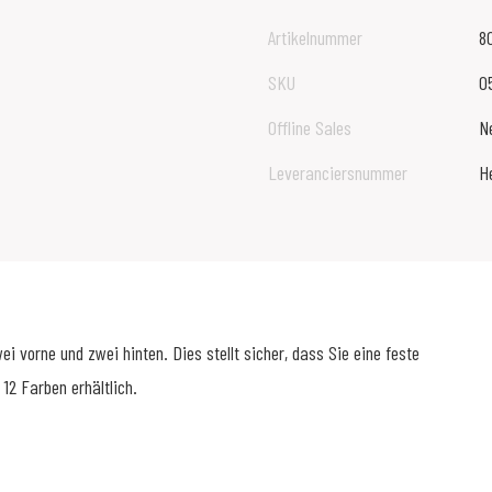
Artikelnummer
8
SKU
0
Offline Sales
N
Leveranciersnummer
H
 vorne und zwei hinten. Dies stellt sicher, dass Sie eine feste
12 Farben erhältlich.