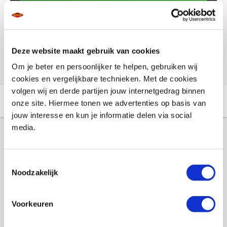
Voorraad vestigingen
Check de voorraad eenvoudig en snel online
Deze website maakt gebruik van cookies
Om je beter en persoonlijker te helpen, gebruiken wij
cookies en vergelijkbare technieken. Met de cookies
volgen wij en derde partijen jouw internetgedrag binnen
Aanvullende informatie
Winkelvoorraad
onze site. Hiermee tonen we advertenties op basis van
jouw interesse en kun je informatie delen via social
media.
Aanvullende informatie
Toestemmingsselectie
Noodzakelijk
Merk
Hendrik
Gewicht
0.2 KILOGRAM
Voorkeuren
EAN
8720256156598