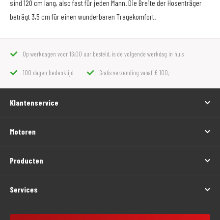
sind 120 cm lang, also fast für jeden Mann. Die Breite der Hosenträger
beträgt 3,5 cm für einen wunderbaren Tragekomfort.
Op werkdagen voor 16:00 uur besteld, is de volgende werkdag in huis
100 dagen bedenktijd
Gratis verzending vanaf € 100,-
Klantenservice
Motoren
Producten
Services