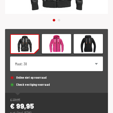
Maat
Online niet op voorraad
Check vestiging voorraad
€
139,95
€
99,95
p.st. (incl. BTW)