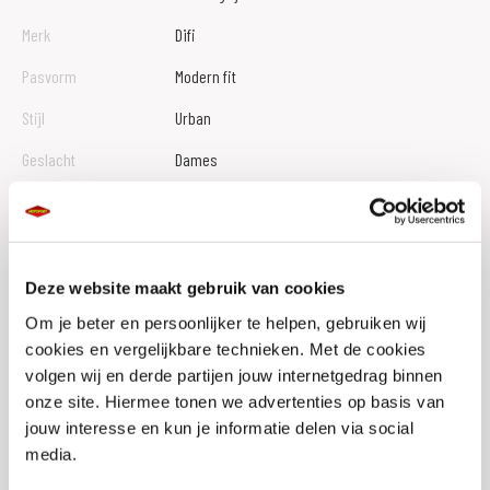
Merk
Difi
Pasvorm
Modern fit
Stijl
Urban
Geslacht
Dames
Membraan
Nee
Protectie
Elleboog, Schouder, Rug (optioneel)
Materiaal
Textiel, Aramide
Deze website maakt gebruik van cookies
Om je beter en persoonlijker te helpen, gebruiken wij
Ventilatieniveau
Laag
cookies en vergelijkbare technieken. Met de cookies
Reflectie
Nee
volgen wij en derde partijen jouw internetgedrag binnen
onze site. Hiermee tonen we advertenties op basis van
Waterdicht
Nee
jouw interesse en kun je informatie delen via social
Safetybelt
Nee
media.