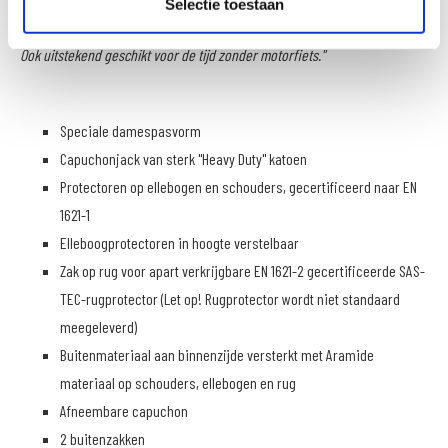
Selectie toestaan
rug. Uitgerust met gecertificeerde protectoren en afneembare capuchon.
Ook uitstekend geschikt voor de tijd zonder motorfiets.''
Speciale damespasvorm
Capuchonjack van sterk "Heavy Duty" katoen
Protectoren op ellebogen en schouders, gecertificeerd naar EN
1621-1
Elleboogprotectoren in hoogte verstelbaar
Zak op rug voor apart verkrijgbare EN 1621-2 gecertificeerde SAS-
TEC-rugprotector (Let op! Rugprotector wordt niet standaard
meegeleverd)
Buitenmateriaal aan binnenzijde versterkt met Aramide
materiaal op schouders, ellebogen en rug
Afneembare capuchon
2 buitenzakken