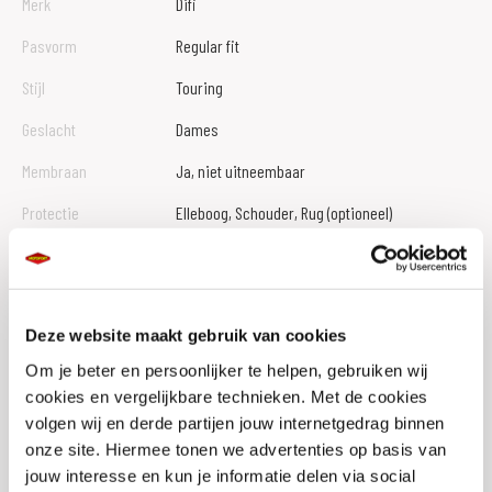
Merk
Difi
Pasvorm
Regular fit
Stijl
Touring
Geslacht
Dames
Membraan
Ja, niet uitneembaar
Protectie
Elleboog, Schouder, Rug (optioneel)
Soort Membraan
Aerotex
Materiaal
Textiel, Polyester
Deze website maakt gebruik van cookies
Thermovoering
Uitneembaar
Om je beter en persoonlijker te helpen, gebruiken wij
Ventilatieniveau
Middel
cookies en vergelijkbare technieken. Met de cookies
Reflectie
Ja
volgen wij en derde partijen jouw internetgedrag binnen
onze site. Hiermee tonen we advertenties op basis van
Waterdicht
Ja
jouw interesse en kun je informatie delen via social