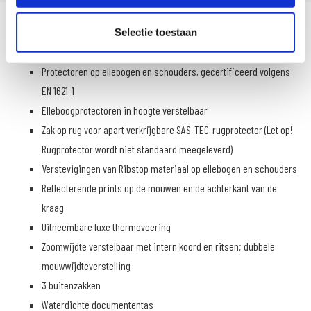
Speciale pasvorm voor dames
Selectie toestaan
Winddicht, waterdicht en ademend dankzij AEROTEX® z-liner
Protectoren op ellebogen en schouders, gecertificeerd volgens
EN 1621-1
Elleboogprotectoren in hoogte verstelbaar
Zak op rug voor apart verkrijgbare SAS-TEC-rugprotector (Let op!
Rugprotector wordt niet standaard meegeleverd)
Verstevigingen van Ribstop materiaal op ellebogen en schouders
Reflecterende prints op de mouwen en de achterkant van de
kraag
Uitneembare luxe thermovoering
Zoomwijdte verstelbaar met intern koord en ritsen; dubbele
mouwwijdteverstelling
3 buitenzakken
Waterdichte documententas