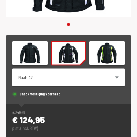
Maat
Check vestiging voorraad
€
249,95
€
124,95
p.st. (incl. BTW)