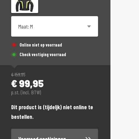
Maat
Online niet op voorraad
Check vestiging voorraad
€
159,95
€
99,95
p.st. (incl. BTW)
Dit product is (tijdeljk) niet online te
bestellen.
Voorraad vestigingen