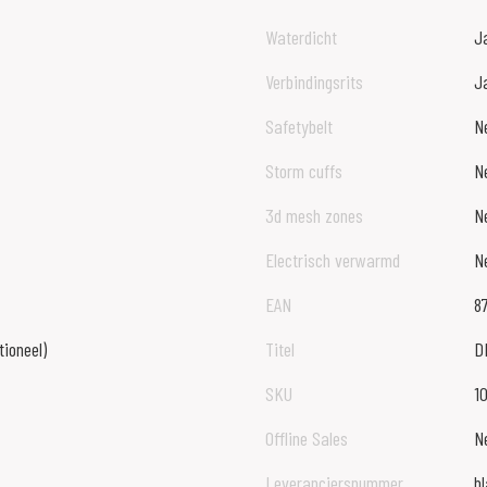
Waterdicht
J
Verbindingsrits
J
Safetybelt
N
Storm cuffs
N
3d mesh zones
N
Electrisch verwarmd
N
EAN
8
tioneel)
Titel
D
SKU
1
Offline Sales
N
Leveranciersnummer
b