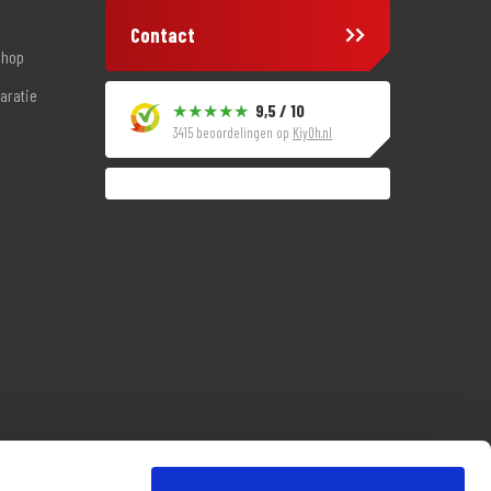
Contact
shop
aratie
9,5 / 10
3415 beoordelingen op
KiyOh.nl