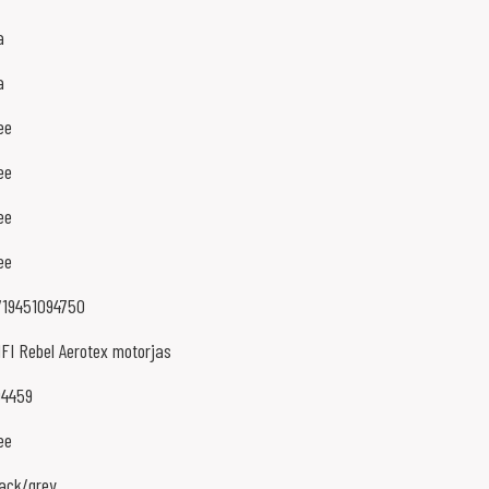
a
a
ee
ee
ee
ee
719451094750
IFI Rebel Aerotex motorjas
04459
ee
lack/grey