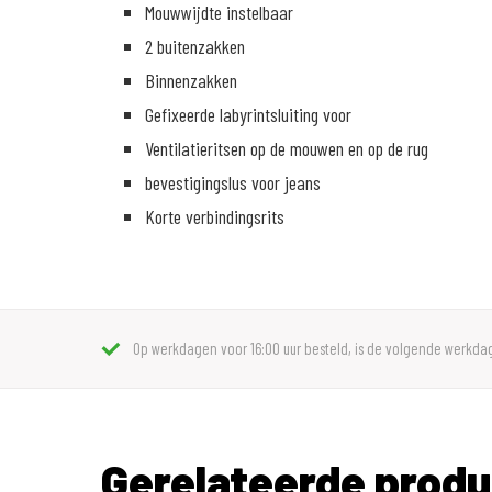
Mouwwijdte instelbaar
2 buitenzakken
Binnenzakken
Gefixeerde labyrintsluiting voor
Ventilatieritsen op de mouwen en op de rug
bevestigingslus voor jeans
Korte verbindingsrits
Op werkdagen voor 16:00 uur besteld, is de volgende werkdag
Gerelateerde prod