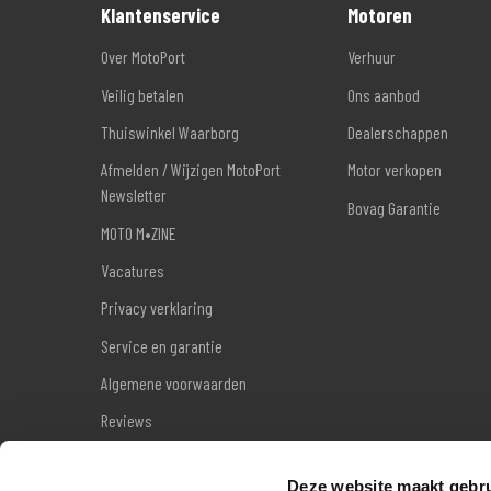
Klantenservice
Motoren
Over MotoPort
Verhuur
Veilig betalen
Ons aanbod
Thuiswinkel Waarborg
Dealerschappen
Afmelden / Wijzigen MotoPort
Motor verkopen
Newsletter
Bovag Garantie
MOTO M•ZINE
Vacatures
Privacy verklaring
Service en garantie
Algemene voorwaarden
Reviews
Sitemap
Deze website maakt gebru