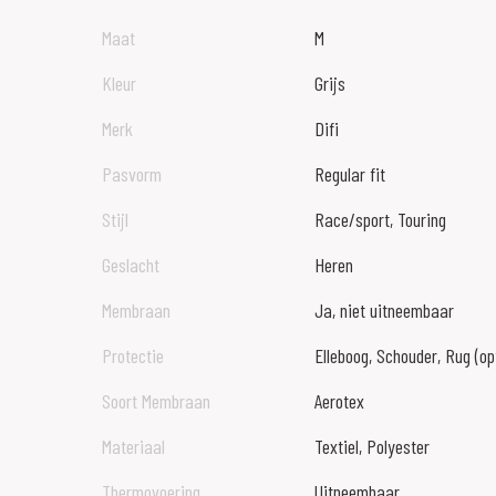
Maat
M
Kleur
Grijs
Merk
Difi
Pasvorm
Regular fit
Stijl
Race/sport, Touring
Geslacht
Heren
Membraan
Ja, niet uitneembaar
Protectie
Elleboog, Schouder, Rug (op
Soort Membraan
Aerotex
Materiaal
Textiel, Polyester
Thermovoering
Uitneembaar