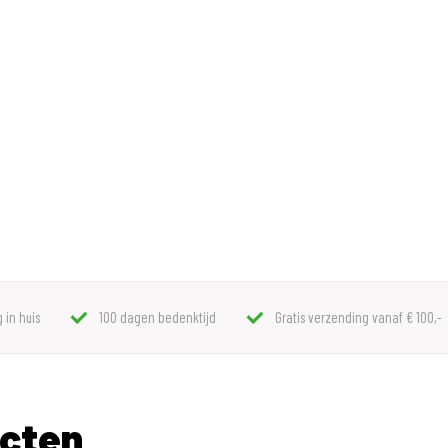
 in huis
100 dagen bedenktijd
Gratis verzending vanaf € 100,-
ucten