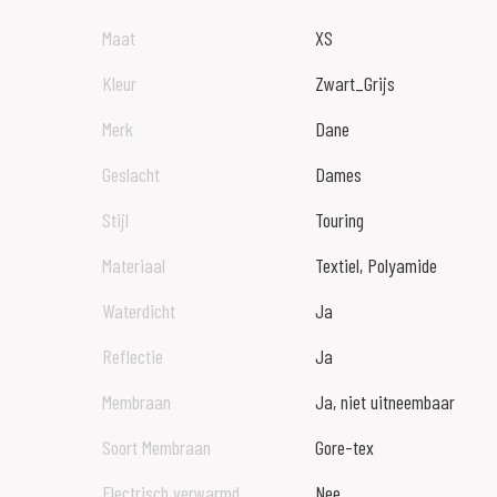
Maat
XS
Kleur
Zwart_Grijs
Merk
Dane
Geslacht
Dames
Stijl
Touring
Materiaal
Textiel, Polyamide
Waterdicht
Ja
Reflectie
Ja
Membraan
Ja, niet uitneembaar
Soort Membraan
Gore-tex
Electrisch verwarmd
Nee