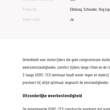
Protectie
Elleboog, Schouder, Rug (op
Storm cuffs
Ja
Ontwikkeld voor motorrijders die geen compromissen sluiten
weersomstandigheden, comfort tijdens lange ritten en de r
2-laags GORE-TEX laminaat houdt water tegen en dankzij 
presteert hij altijd optimaal, ongeacht de omstandigheden.
Uitzonderlijke weerbestendigheid
De gelamineerde GORE-TEX constructie voorkomt dat water 