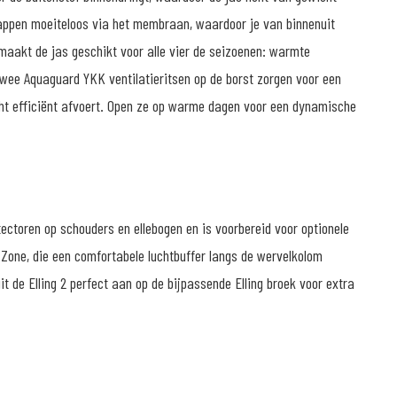
snappen moeiteloos via het membraan, waardoor je van binnenuit
 maakt de jas geschikt voor alle vier de seizoenen: warmte
wee Aquaguard YKK ventilatieritsen op de borst zorgen voor een
ucht efficiënt afvoert. Open ze op warme dagen voor een dynamische
tectoren op schouders en ellebogen en is voorbereid voor optionele
t Zone, die een comfortabele luchtbuffer langs de wervelkolom
it de Elling 2 perfect aan op de bijpassende Elling broek voor extra