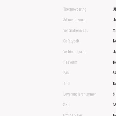
Thermovoering
U
3d mesh zones
J
Ventilatieniveau
Mi
Safetybelt
N
Verbindingsrits
J
Pasvorm
Re
EAN
8
Titel
D
Leveranciersnummer
b
SKU
1
Offline Sales
N