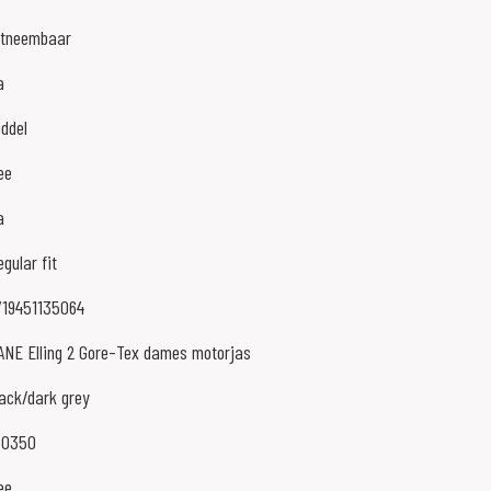
itneembaar
a
ddel
ee
a
gular fit
719451135064
ANE Elling 2 Gore-Tex dames motorjas
lack/dark grey
30350
ee