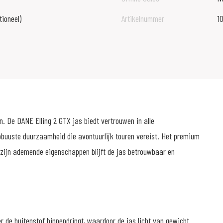
tioneel)
Artikelnummer
1
. De DANE Elling 2 GTX jas biedt vertrouwen in alle
obuuste duurzaamheid die avontuurlijk touren vereist. Het premium
zijn ademende eigenschappen blijft de jas betrouwbaar en
de buitenstof binnendringt, waardoor de jas licht van gewicht