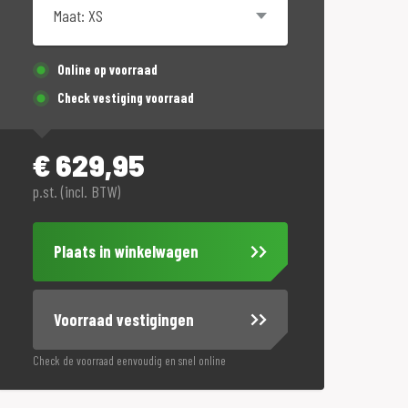
Online op voorraad
Check vestiging voorraad
€
629,95
p.st. (incl. BTW)
Plaats in winkelwagen
Voorraad vestigingen
Check de voorraad eenvoudig en snel online