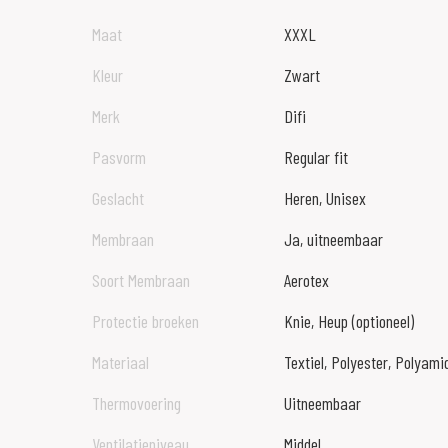
Maat
XXXL
Kleur
Zwart
Merk
Difi
Pasvorm
Regular fit
Geslacht
Heren, Unisex
Membraan
Ja, uitneembaar
Soort Membraan
Aerotex
Protectie broeken
Knie, Heup (optioneel)
Materiaal
Textiel, Polyester, Polyami
Thermovoering
Uitneembaar
Ventilatieniveau
Middel