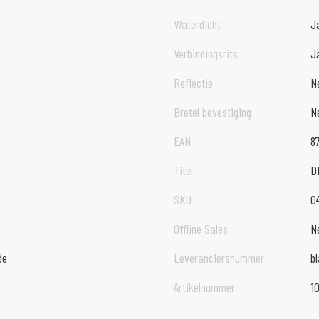
Waterdicht
J
Verbindingsrits
J
Reflectie
N
Bretel bevestiging
N
EAN
8
Titel
D
SKU
0
Offline Sales
N
de
Leveranciersnummer
b
Artikelnummer
1