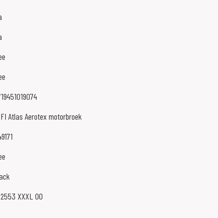
a
a
ee
ee
719451019074
IFI Atlas Aerotex motorbroek
49171
ee
lack
02553 XXXL 00