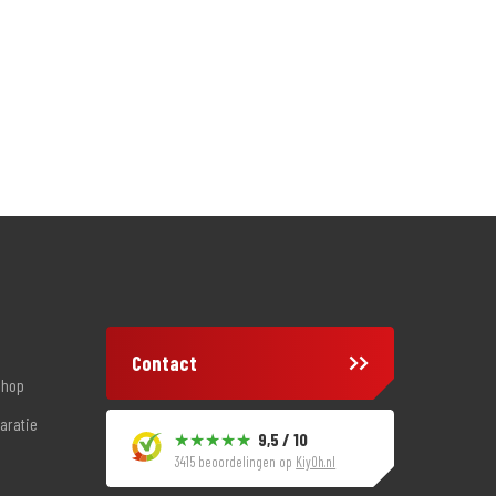
Contact
shop
aratie
9,5 / 10
3415 beoordelingen op
KiyOh.nl