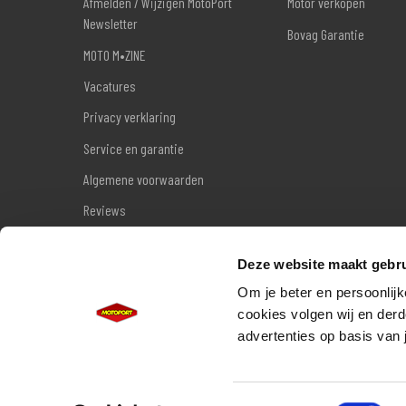
Afmelden / Wijzigen MotoPort
Motor verkopen
Newsletter
Bovag Garantie
MOTO M•ZINE
Vacatures
Privacy verklaring
Service en garantie
Algemene voorwaarden
Reviews
Sitemap
Deze website maakt gebru
Wettelijke garantie
Om je beter en persoonlijk
cookies volgen wij en derd
advertenties op basis van 
Toestemmingsselectie