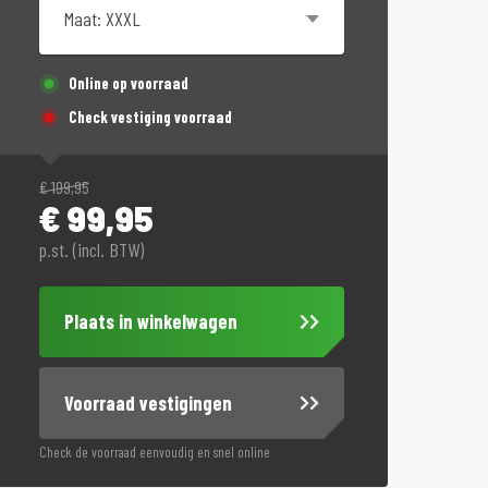
Online op voorraad
Check vestiging voorraad
€
199,95
€
99,95
p.st. (incl. BTW)
Plaats in winkelwagen
Voorraad vestigingen
Check de voorraad eenvoudig en snel online