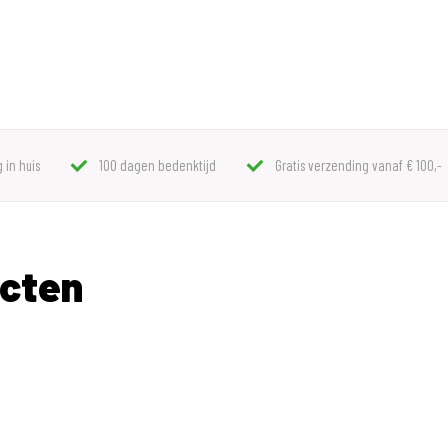
 in huis
100 dagen bedenktijd
Gratis verzending vanaf € 100,-
ucten