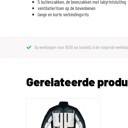
5 buitenzakken, de beenzakken met labyrintsluiting
ventilatieritsen op de bovenbenen
lange en korte verbindingsrits
Op werkdagen voor 16:00 uur besteld, is de volgende werkdag
Gerelateerde prod