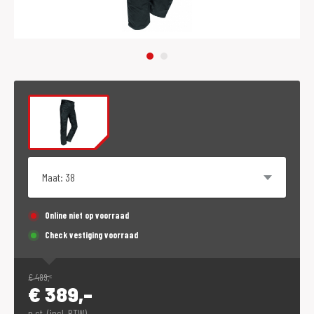
Maat
Online niet op voorraad
Check vestiging voorraad
€
489,-
€
389,-
p.st. (incl. BTW)