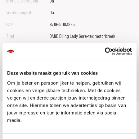
Bretel bevestiging
Ja
Verbindingsrits
Ja
EAN
8719451103995
Titel
DANE Elling Lady Gore-tex motorbroek
Artikelnummer
102579 38 00
Leveranciersnummer
black
SKU
107452
Deze website maakt gebruik van cookies
Offline Sales
Nee
Om je beter en persoonlijker te helpen, gebruiken wij
cookies en vergelijkbare technieken. Met de cookies
volgen wij en derde partijen jouw internetgedrag binnen
onze site. Hiermee tonen we advertenties op basis van
jouw interesse en kun je informatie delen via social
Dane Elling Lady Gore-tex is een comfortabele licht gewicht Gore-tex 2-
media.
laagse damesmotorbroek. Door het membraan is de broek winddicht,
ademend en toch waterdicht. Gemakkelijk in te rijgen aan een Dane