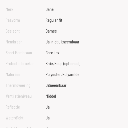
Merk
Dane
Pasvorm
Regular fit
Geslacht
Dames
Membraan
Ja, niet uitneembaar
Soort Membraan
Gore-tex
Protectie broeken
Knie, Heup (optioneel)
Materiaal
Polyester, Polyamide
Thermovoering
Uitneembaar
Ventilatieniveau
Middel
Reflectie
Ja
Waterdicht
Ja