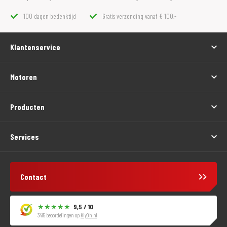
100 dagen bedenktijd
Gratis verzending vanaf € 100,-
Klantenservice
Motoren
Producten
Services
Contact
9,5 / 10
3415 beoordelingen op
KiyOh.nl