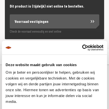
Dit product is (tijdeljk) niet online te bestellen.
Voorraad vestigingen
Check de voorraad eenvoudig en snel online
Aanvullende informatie
Winkelvoorraad
Deze website maakt gebruik van cookies
Om je beter en persoonlijker te helpen, gebruiken wij
Aanvullende informatie
cookies en vergelijkbare technieken. Met de cookies
volgen wij en derde partijen jouw internetgedrag binnen
onze site. Hiermee tonen we advertenties op basis van
Merk
SW-Motech
jouw interesse en kun je informatie delen via social
media.
EAN
4052572175354