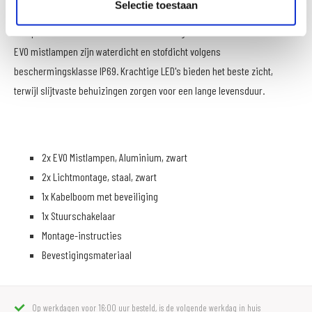
Selectie toestaan
verkeer vergroot. De focus van de nieuwe ontwikkeling lag op een
compacte vorm en het voldoen aan de hoogste kwaliteitsnormen: de
EVO mistlampen zijn waterdicht en stofdicht volgens
beschermingsklasse IP69. Krachtige LED's bieden het beste zicht,
terwijl slijtvaste behuizingen zorgen voor een lange levensduur.
2x EVO Mistlampen, Aluminium, zwart
2x Lichtmontage, staal, zwart
1x Kabelboom met beveiliging
1x Stuurschakelaar
Montage-instructies
Bevestigingsmateriaal
Op werkdagen voor 16:00 uur besteld, is de volgende werkdag in huis