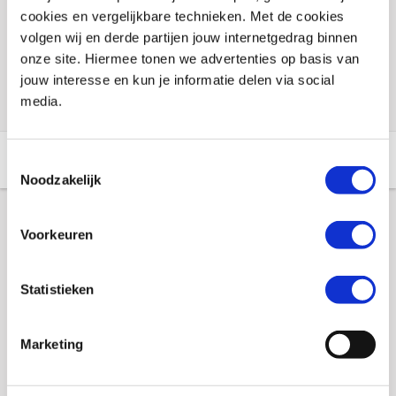
cookies en vergelijkbare technieken. Met de cookies
Voorraad vestigingen
volgen wij en derde partijen jouw internetgedrag binnen
onze site. Hiermee tonen we advertenties op basis van
Check de voorraad eenvoudig en snel online
jouw interesse en kun je informatie delen via social
media.
Aanvullende informatie
Winkelvoorraad
Toestemmingsselectie
Noodzakelijk
Aanvullende informatie
Voorkeuren
Statistieken
Merk
Muc-off
EAN
5037835207064
Marketing
Titel
Muc-Off Antibacteriele hand spray, Pink trigger
750ml