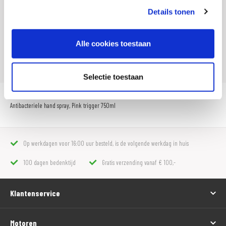
Details tonen
SKU
103528
Offline Sales
Nee
Alle cookies toestaan
Leveranciersnummer
116965
Selectie toestaan
Antibacteriele hand spray, Pink trigger 750ml
Op werkdagen voor 16:00 uur besteld, is de volgende werkdag in huis
100 dagen bedenktijd
Gratis verzending vanaf € 100,-
Klantenservice
Motoren