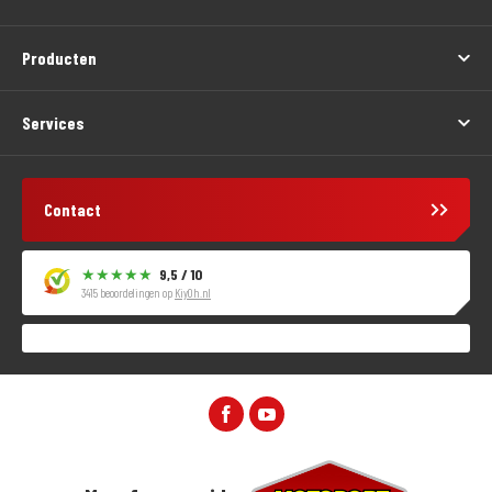
Producten
Services
Contact
9,5 / 10
3415 beoordelingen op
KiyOh.nl