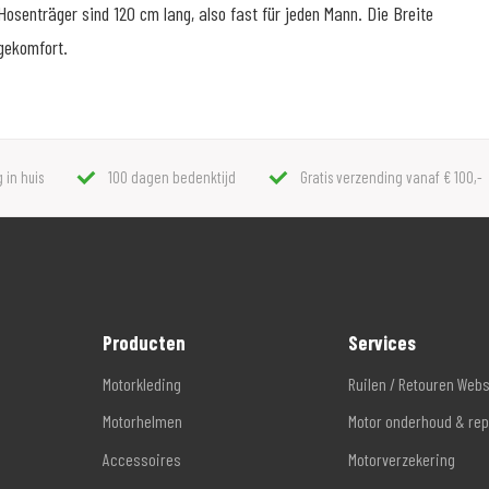
osenträger sind 120 cm lang, also fast für jeden Mann. Die Breite
gekomfort.
 in huis
100 dagen bedenktijd
Gratis verzending vanaf € 100,-
Producten
Services
Motorkleding
Ruilen / Retouren Web
Motorhelmen
Motor onderhoud & rep
Accessoires
Motorverzekering