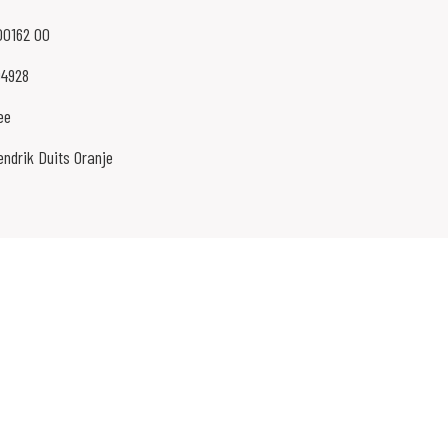
00162 00
04928
ee
endrik Duits Oranje