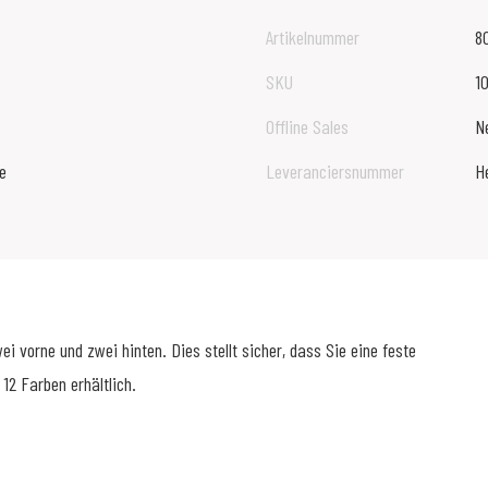
Artikelnummer
8
SKU
1
Offline Sales
N
e
Leveranciersnummer
H
 vorne und zwei hinten. Dies stellt sicher, dass Sie eine feste
12 Farben erhältlich.