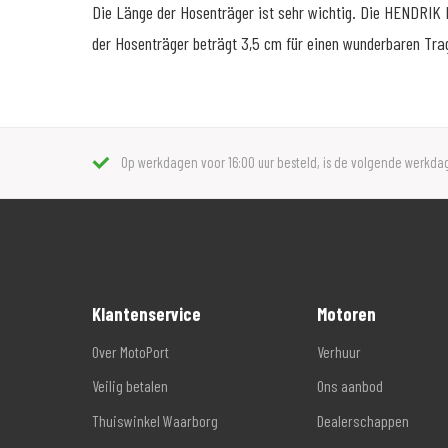
Die Länge der Hosenträger ist sehr wichtig. Die HENDRIK H
der Hosenträger beträgt 3,5 cm für einen wunderbaren Tra
Op werkdagen voor 16:00 uur besteld, is de volgende werkdag
Klantenservice
Motoren
Over MotoPort
Verhuur
Veilig betalen
Ons aanbod
Thuiswinkel Waarborg
Dealerschappen