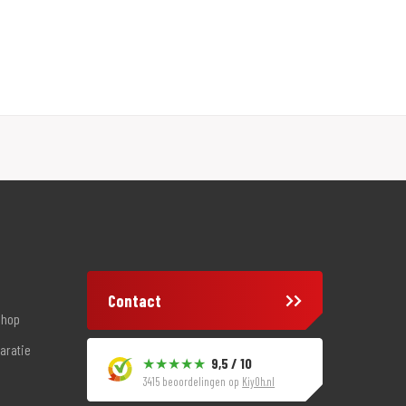
Contact
shop
aratie
9,5 / 10
3415 beoordelingen op
KiyOh.nl