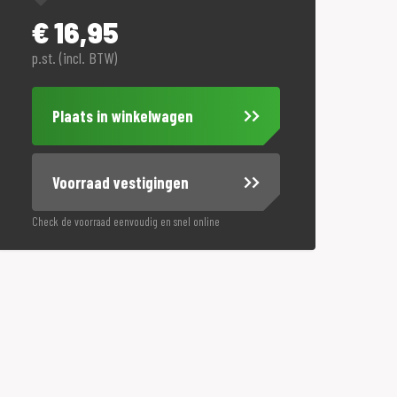
€
16,95
p.st. (incl. BTW)
Plaats in winkelwagen
Voorraad vestigingen
Check de voorraad eenvoudig en snel online