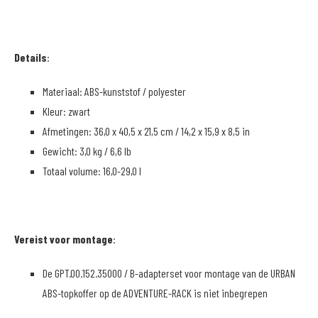
Details
:
Materiaal: ABS-kunststof / polyester
Kleur: zwart
Afmetingen: 36,0 x 40,5 x 21,5 cm / 14,2 x 15,9 x 8,5 in
Gewicht: 3,0 kg / 6,6 lb
Totaal volume: 16,0-29,0 l
Vereist voor montage
:
De GPT.00.152.35000 / B-adapterset voor montage van de URBAN
ABS-topkoffer op de ADVENTURE-RACK is niet inbegrepen