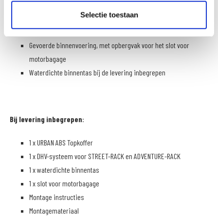
Het modern ogende gestructureerde oppervlak van de topkoffer
Selectie toestaan
is gemakkelijk te onderhouden en krasbestendig
Ruim gaasvak aan de binnenkant van de deksel
Gevoerde binnenvoering, met opbergvak voor het slot voor
motorbagage
Waterdichte binnentas bij de levering inbegrepen
Bij levering inbegrepen
:
1 x URBAN ABS Topkoffer
1 x DHV-systeem voor STREET-RACK en ADVENTURE-RACK
1 x waterdichte binnentas
1 x slot voor motorbagage
Montage instructies
Montagemateriaal