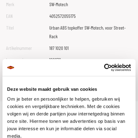
Merk
SW-Motech
EAN
4052572055175
Titel
Urban ABS topkoffer SW-Motech, voor Street-
Rack
Artikelnummer
187 1020 101
Leveranciersnummer
109972
SKU
103239
Offline Sales
Nee
Deze website maakt gebruik van cookies
Om je beter en persoonlijker te helpen, gebruiken wij
cookies en vergelijkbare technieken. Met de cookies
volgen wij en derde partijen jouw internetgedrag binnen
Veilige montage op het STREET-RACK of ADVENTURE-RACK met een
onze site. Hiermee tonen we advertenties op basis van
enkele handbeweging dankzij het DHV-systeem (snelsluiting).
jouw interesse en kun je informatie delen via social
Motor-specifieke STREET-RACK- of ADVENTURE-RACK-rekken
media.