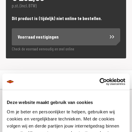
p.st. (incl. BTW)
Dit product is (tijdeljk) niet online te bestellen.
Voorraad vestigingen
Check de voorraad eenvoudig en snel online
Aanvullende informatie
Winkelvoorraad
Deze website maakt gebruik van cookies
Aanvullende informatie
Om je beter en persoonlijker te helpen, gebruiken wij
cookies en vergelijkbare technieken. Met de cookies
Kleur
Zwart
volgen wij en derde partijen jouw internetgedrag binnen