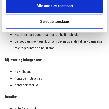
Betrouwbare bescherming voor belangrijke componenten
Alle cookies toestaan
Zeer stabiele constructie passend bij de pennenlengte van de
motorfiets
De modelspecifieke ontwikkeling garandeert een nauwkeurige
Selectie toestaan
pasvorm en betrouwbare framekoppeling
Gegarandeerd geoptimaliseerde hellingshoek
Eenvoudige montage door schroeven op in de fabriek gemaakte
montagepunten op het frame
Bij levering inbegrepen:
2 x valbeugel
Montage instructies
Montagemateriaal
Details:
Materiaal: staal