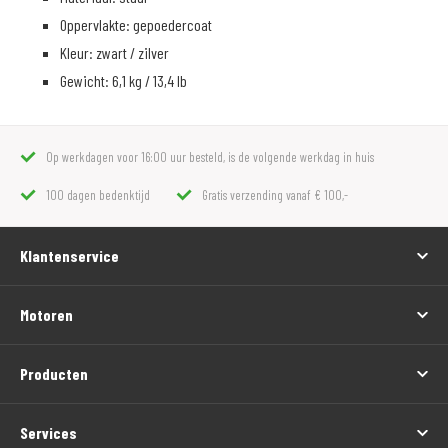
Oppervlakte: gepoedercoat
Kleur: zwart / zilver
Gewicht: 6,1 kg / 13,4 lb
Op werkdagen voor 16:00 uur besteld, is de volgende werkdag in huis
100 dagen bedenktijd
Gratis verzending vanaf € 100,-
Klantenservice
Motoren
Producten
Services