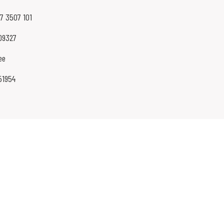
87 3507 101
09327
ee
51954