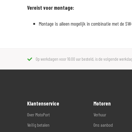
Vereist voor montage:
Montage is alleen mogelijk in combinatie met de S
Op werkdagen voor 16:00 uur besteld, is de volgende werkdag
Klantenservice
Motoren
Over MotoPort
Verhuur
Veilig betalen
Ons aanbod