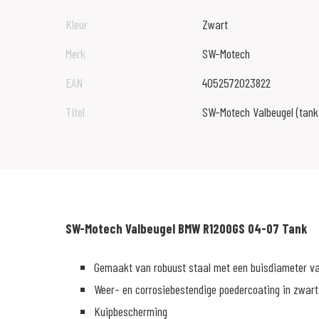
Kleur
Zwart
Merk
SW-Motech
EAN
4052572023822
Titel
SW-Motech Valbeugel (tank
SW-Motech Valbeugel BMW R1200GS 04-07 Tank
Gemaakt van robuust staal met een buisdiameter v
Weer- en corrosiebestendige poedercoating in zwart
Kuipbescherming