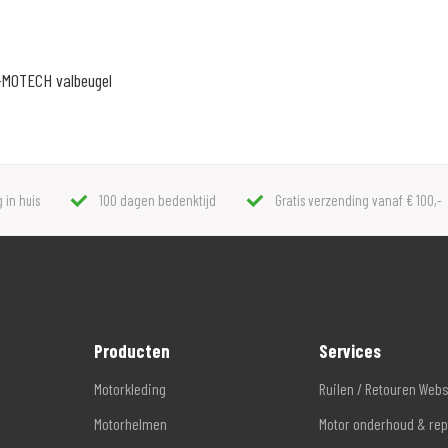
W-MOTECH valbeugel
 in huis
100 dagen bedenktijd
Gratis verzending vanaf € 100,-
Producten
Services
Motorkleding
Ruilen / Retouren Web
Motorhelmen
Motor onderhoud & rep