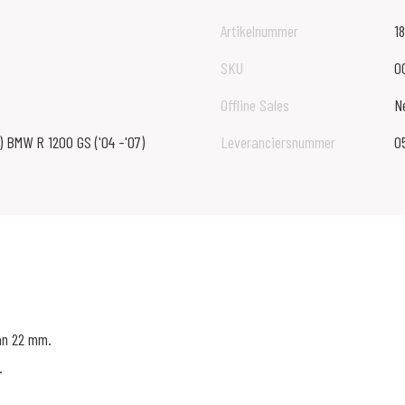
Artikelnummer
1
SKU
0
Offline Sales
N
) BMW R 1200 GS ('04 -'07)
Leveranciersnummer
0
an 22 mm.
.