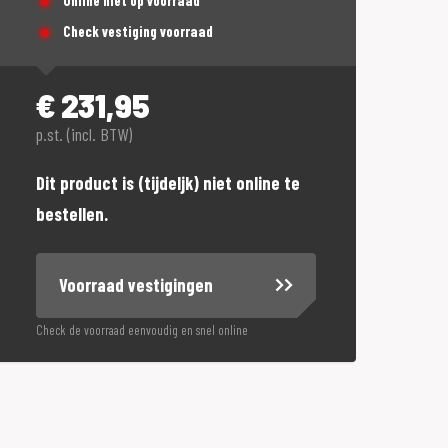
Online niet op voorraad
Check vestiging voorraad
€
231,95
p.st. (incl. BTW)
Dit product is (tijdeljk) niet online te
bestellen.
Voorraad vestigingen
Check de voorraad eenvoudig en snel online