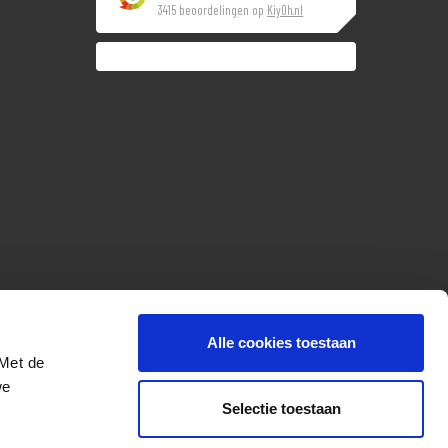
3415 beoordelingen op
KiyOh.nl
Alle cookies toestaan
 Met de
we
Selectie toestaan