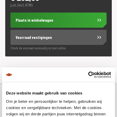
p.st. (incl. BTW)
Plaats in winkelwagen
Voorraad vestigingen
Check de voorraad eenvoudig en snel online
Aanvullende informatie
Winkelvoorraad
Deze website maakt gebruik van cookies
Aanvullende informatie
Om je beter en persoonlijker te helpen, gebruiken wij
cookies en vergelijkbare technieken. Met de cookies
volgen wij en derde partijen jouw internetgedrag binnen
Kleur
Zwart