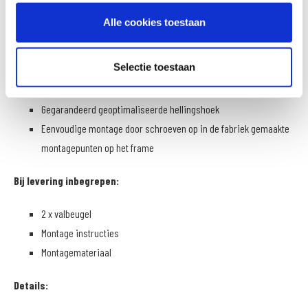
Betrouwbare bescherming voor belangrijke componenten
Alle cookies toestaan
Zeer stabiele constructie passend bij de pennenlengte van de
motorfiets
Selectie toestaan
De modelspecifieke ontwikkeling garandeert een nauwkeurige
pasvorm en betrouwbare framekoppeling
Gegarandeerd geoptimaliseerde hellingshoek
Eenvoudige montage door schroeven op in de fabriek gemaakte
montagepunten op het frame
Bij levering inbegrepen:
2 x valbeugel
Montage instructies
Montagemateriaal
Details: