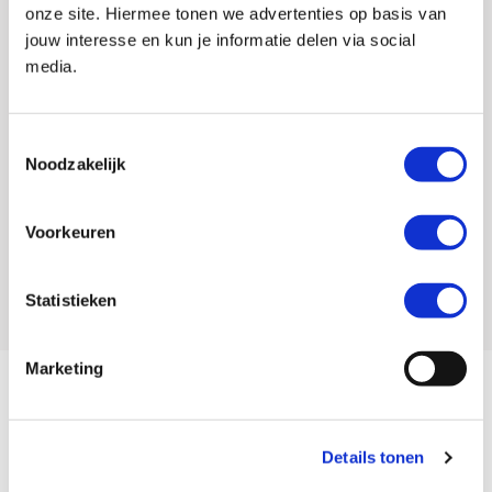
onze site. Hiermee tonen we advertenties op basis van
Merk
SW-Motech
jouw interesse en kun je informatie delen via social
media.
EAN
4052572012000
Titel
SW-Motech Valbeugel BMW R 1200 R ('-07)
Toestemmingsselectie
Artikelnummer
187 3513 101
Noodzakelijk
SKU
002107
Voorkeuren
Offline Sales
Nee
Leveranciersnummer
004174
Statistieken
Marketing
SW-Motech Valbeugel BMW R1200R 2007-2014
Gemaakt van robuust staal met een buisdiameter van 22 mm.
Details tonen
Weer- en corrosiebestendige poedercoating in zwart.