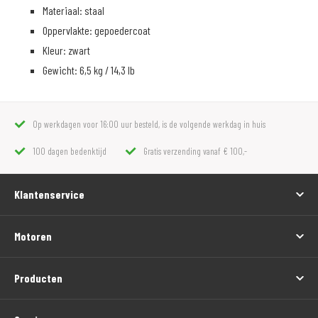
Materiaal: staal
Oppervlakte: gepoedercoat
Kleur: zwart
Gewicht: 6,5 kg / 14,3 lb
Op werkdagen voor 16:00 uur besteld, is de volgende werkdag in huis
100 dagen bedenktijd
Gratis verzending vanaf € 100,-
Klantenservice
Motoren
Producten