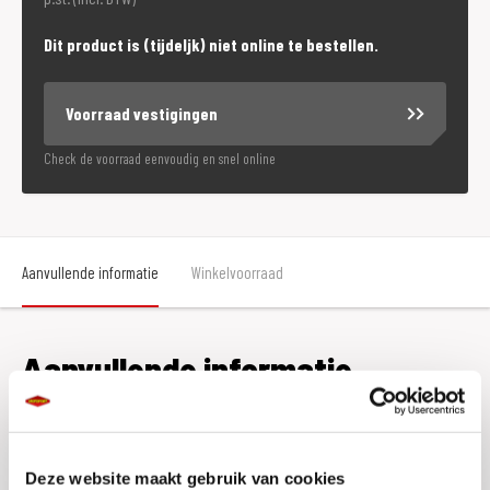
Dit product is (tijdeljk) niet online te bestellen.
Voorraad vestigingen
Check de voorraad eenvoudig en snel online
Aanvullende informatie
Winkelvoorraad
Aanvullende informatie
Maat
L
Deze website maakt gebruik van cookies
Merk
Nolan