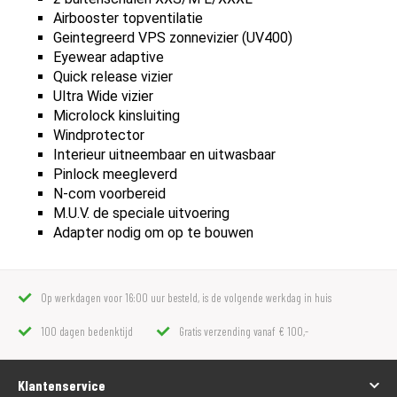
Airbooster topventilatie
Geintegreerd VPS zonnevizier (UV400)
Eyewear adaptive
Quick release vizier
Ultra Wide vizier
Microlock kinsluiting
Windprotector
Interieur uitneembaar en uitwasbaar
Pinlock meegleverd
N-com voorbereid
M.U.V. de speciale uitvoering
Adapter nodig om op te bouwen
Op werkdagen voor 16:00 uur besteld, is de volgende werkdag in huis
100 dagen bedenktijd
Gratis verzending vanaf € 100,-
Klantenservice