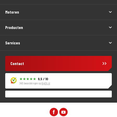
Motoren
Producten
Services
Contact
9,5 / 10
3415 beoordelingen op
KiyOh.nl