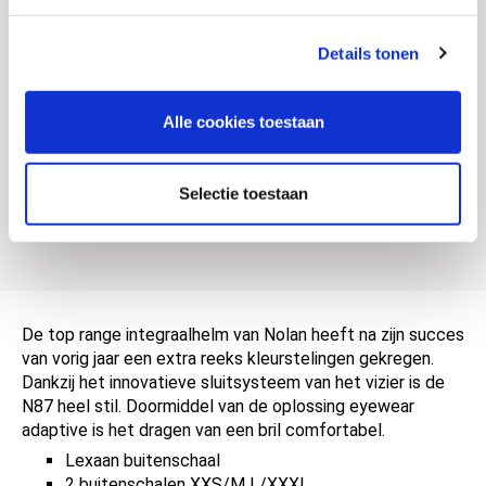
Gewicht
0 KILOGRAM
Details tonen
EAN
8030635452570
Titel
Nolan N87 Special Plus N-Com integraalhelm
Alle cookies toestaan
SKU
017798
Offline Sales
Nee
Selectie toestaan
Leveranciersnummer
N870002670091
De top range integraalhelm van Nolan heeft na zijn succes
van vorig jaar een extra reeks kleurstelingen gekregen.
Dankzij het innovatieve sluitsysteem van het vizier is de
N87 heel stil. Doormiddel van de oplossing eyewear
adaptive is het dragen van een bril comfortabel.
Lexaan buitenschaal
2 buitenschalen XXS/M L/XXXL