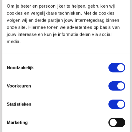
Om je beter en persoonlijker te helpen, gebruiken wij
Stijl
Race/sport
cookies en vergelijkbare technieken. Met de cookies
Pinlock
Bijgesloten
volgen wij en derde partijen jouw internetgedrag binnen
onze site. Hiermee tonen we advertenties op basis van
Helm materialen
Lexaan
jouw interesse en kun je informatie delen via social
media.
Type sluiting
Microlock kinsluiting
Helmtype
Integraalhelm
Toestemmingsselectie
Communicatie
Merkgebonden
Noodzakelijk
voorbereid
Zonnevizier
Ja
Voorkeuren
Uitneembare
Ja
binnenvoering
Statistieken
Ventilatiesysteem
Ja
Marketing
Aantal buitenschalen
2