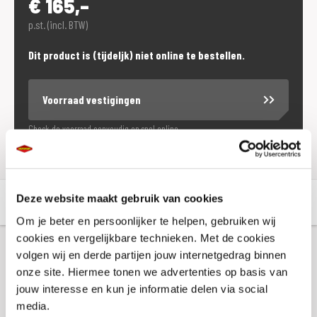
€
165,-
p.st. (incl. BTW)
Dit product is (tijdeljk) niet online te bestellen.
Voorraad vestigingen
Check de voorraad eenvoudig en snel online
Deze website maakt gebruik van cookies
Aanvullende informatie
Winkelvoorraad
Om je beter en persoonlijker te helpen, gebruiken wij
cookies en vergelijkbare technieken. Met de cookies
volgen wij en derde partijen jouw internetgedrag binnen
Aanvullende informatie
onze site. Hiermee tonen we advertenties op basis van
jouw interesse en kun je informatie delen via social
media.
Maat
XXS