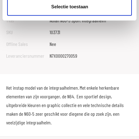
Selectie toestaan
EAN
8030635208818
Titel
Nolan N60-5 Sport integraalhelm
SKU
103731
Offline Sales
Nee
Leveranciersnummer
N7X0000270059
Het instap model van de integraalhelmen. Met enkele herkenbare
elementen van zijn voorganger, de N64. Een sportief design,
uitgebreide kleuren en graphic collectie en vele technische details
maken de N60-5 zeer geschikt voor diegene die op zoek zijn, een
veelzijdige integraalhelm.