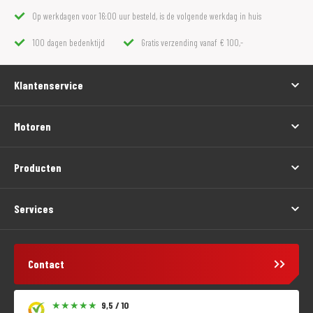
Op werkdagen voor 16:00 uur besteld, is de volgende werkdag in huis
100 dagen bedenktijd
Gratis verzending vanaf € 100,-
Klantenservice
Motoren
Producten
Services
Contact
9,5 / 10