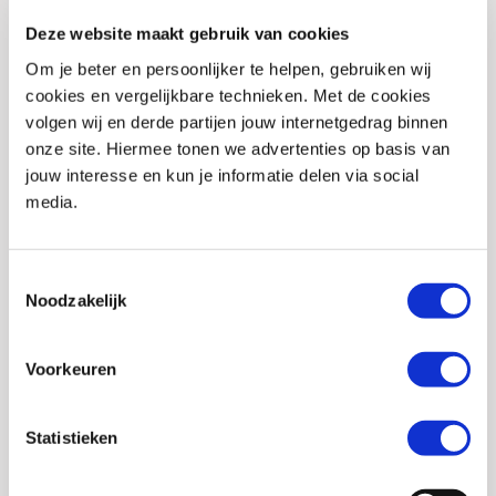
Kleur
Rood
Deze website maakt gebruik van cookies
Om je beter en persoonlijker te helpen, gebruiken wij
Merk
Nolan
cookies en vergelijkbare technieken. Met de cookies
Stijl
Adventure, Race/sport, Touring
volgen wij en derde partijen jouw internetgedrag binnen
onze site. Hiermee tonen we advertenties op basis van
Pinlock
Voorbereid
jouw interesse en kun je informatie delen via social
Helm materialen
Polycarbonaat
media.
Type sluiting
Microlock kinsluiting
Toestemmingsselectie
Helmtype
Integraalhelm
Noodzakelijk
Communicatie
Merkgebonden
voorbereid
Voorkeuren
Zonnevizier
Ja
Statistieken
Uitneembare
Ja
binnenvoering