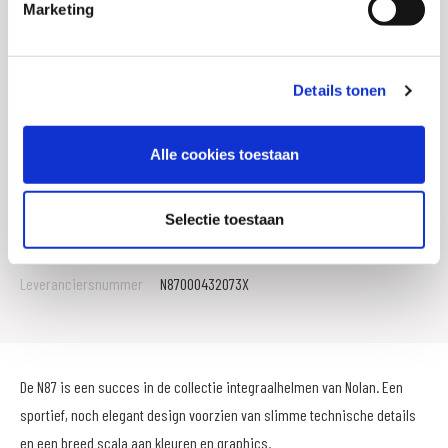
Marketing
Ventilatiesysteem
Ja
Aantal buitenschalen
2
Details tonen
Gewicht
0 KILOGRAM
EAN
8030635202182
Alle cookies toestaan
Titel
Nolan N87 Emblema integraalhelm
SKU
103812
Selectie toestaan
Offline Sales
Nee
Leveranciersnummer
N87000432073X
De N87 is een succes in de collectie integraalhelmen van Nolan. Een
sportief, noch elegant design voorzien van slimme technische details
en een breed scala aan kleuren en graphics.