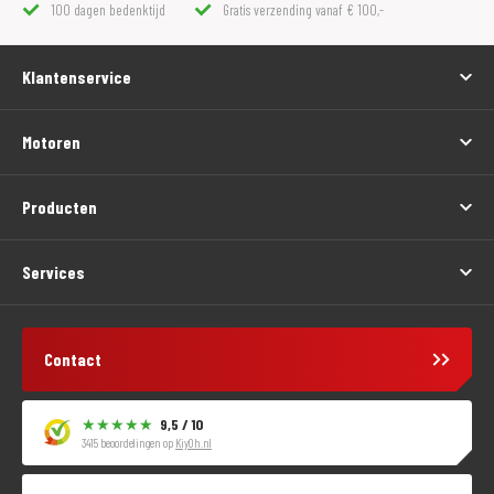
100 dagen bedenktijd
Gratis verzending vanaf € 100,-
Klantenservice
Motoren
Producten
Services
Contact
9,5 / 10
3415 beoordelingen op
KiyOh.nl