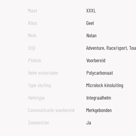
Maat
XXXL
Kleur
Geel
Merk
Nolan
Stijl
Adventure, Race/sport, Tou
Pinlock
Voorbereid
Helm materialen
Polycarbonaat
Type sluiting
Microlock kinsluiting
Helmtype
Integraalhelm
Communicatie voorbereid
Merkgebonden
Zonnevizier
Ja