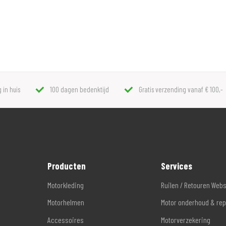
 in huis
100 dagen bedenktijd
Gratis verzending vanaf € 100,-
Producten
Services
Motorkleding
Ruilen / Retouren Web
Motorhelmen
Motor onderhoud & rep
Accessoires
Motorverzekering