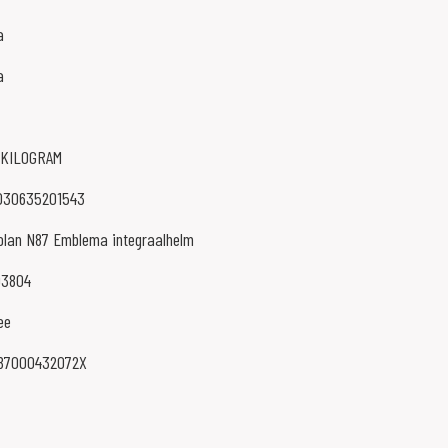
a
a
 KILOGRAM
030635201543
olan N87 Emblema integraalhelm
03804
ee
87000432072X