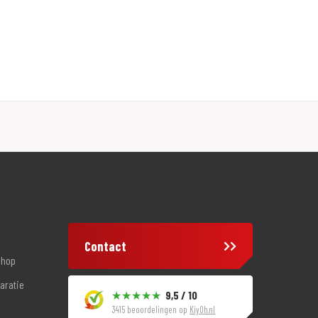
Contact
shop
aratie
9,5 / 10
3415 beoordelingen op
KiyOh.nl