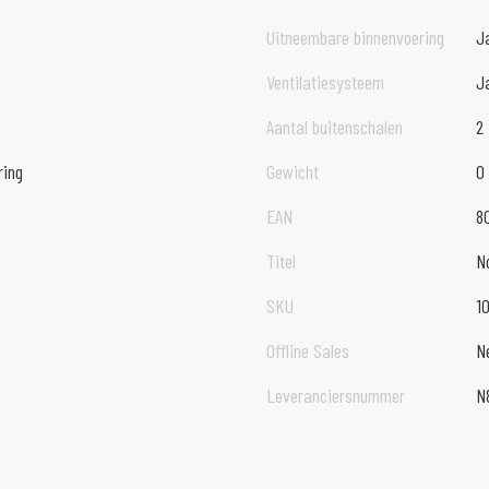
Uitneembare binnenvoering
J
Ventilatiesysteem
J
Aantal buitenschalen
2
ring
Gewicht
0
EAN
8
Titel
N
SKU
1
Offline Sales
N
Leveranciersnummer
N