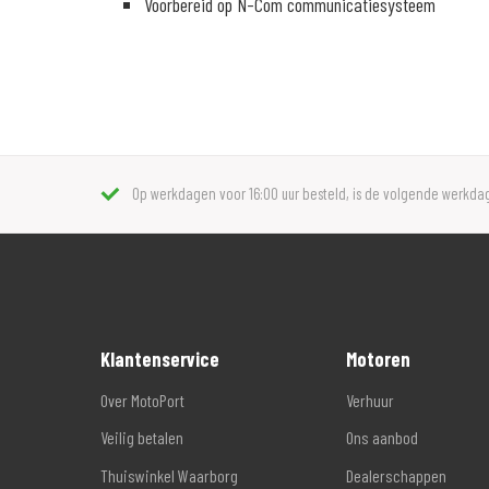
Voorbereid op N-Com communicatiesysteem
Op werkdagen voor 16:00 uur besteld, is de volgende werkdag
Klantenservice
Motoren
Over MotoPort
Verhuur
Veilig betalen
Ons aanbod
Thuiswinkel Waarborg
Dealerschappen