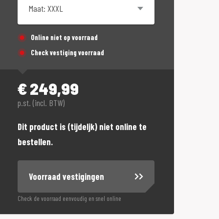
Online niet op voorraad
Check vestiging voorraad
€
249,99
p.st. (incl. BTW)
Dit product is (tijdeljk) niet online te
bestellen.
Voorraad vestigingen
Check de voorraad eenvoudig en snel online