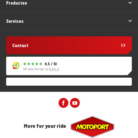
Producten
Services
Contact
9,5 / 10
3415 beoordelingen op
KiyOh.nl
More for your ride