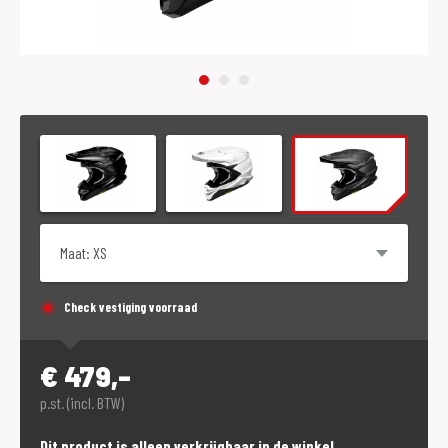
Maat
Check vestiging voorraad
€
479,-
p.st. (incl. BTW)
Dit product is alleen verkrijgbaar in de winkel