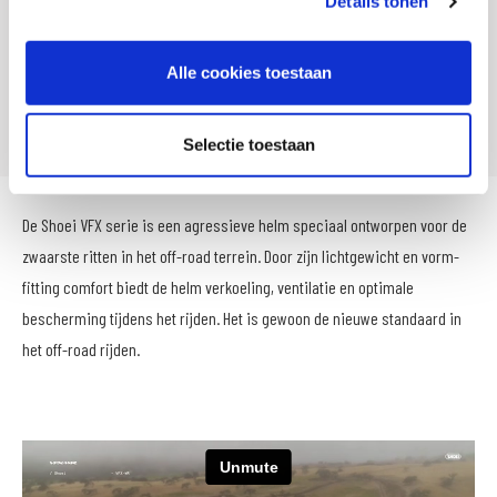
Details tonen
Leveranciersnummer
14080022
SKU
100412
Alle cookies toestaan
Offline Sales
Ja
Selectie toestaan
De Shoei VFX serie is een agressieve helm speciaal ontworpen voor de
zwaarste ritten in het off-road terrein. Door zijn lichtgewicht en vorm-
fitting comfort biedt de helm verkoeling, ventilatie en optimale
bescherming tijdens het rijden. Het is gewoon de nieuwe standaard in
het off-road rijden.