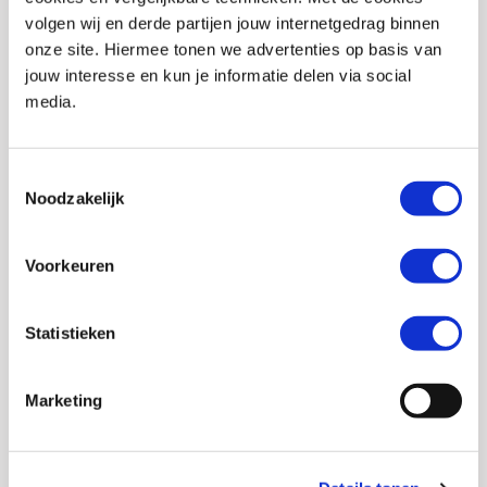
volgen wij en derde partijen jouw internetgedrag binnen
Stijl
Adventure, Off-road
onze site. Hiermee tonen we advertenties op basis van
Pinlock
Nee
jouw interesse en kun je informatie delen via social
media.
Helm materialen
Fiberglas, AIM
Helmtype
Crosshelm
Toestemmingsselectie
Uitneembare
Ja
Noodzakelijk
binnenvoering
Ventilatiesysteem
Ja
Voorkeuren
Aantal buitenschalen
4
Statistieken
Gewicht
1.25 KILOGRAM
Zonnevizier
Nee
Marketing
EAN
4512048531447
Titel
Shoei VFX-WR crosshelm