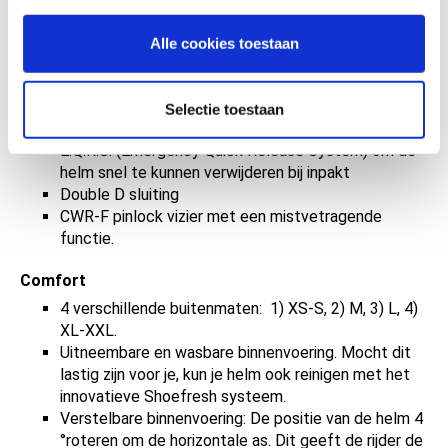
AIM+ Schaal: De X-Spirit III helm is voorzien van een
AIM+ schaal, een schaal gemaakt van verschillende
Alle cookies toestaan
materialen die zorgen voor een schokabsorberende
helm.
EPS voering: waarbij gebruik is gemaakt van
Selectie toestaan
verschillende diktes
E.Q.R.S. (Emergency Quick Release System) om de
helm snel te kunnen verwijderen bij inpakt
Double D sluiting
CWR-F pinlock vizier met een mistvetragende
functie.
Comfort
4 verschillende buitenmaten: 1) XS-S, 2) M, 3) L, 4)
XL-XXL.
Uitneembare en wasbare binnenvoering. Mocht dit
lastig zijn voor je, kun je helm ook reinigen met het
innovatieve Shoefresh systeem.
Verstelbare binnenvoering: De positie van de helm 4
°roteren om de horizontale as. Dit geeft de rijder de