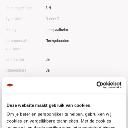
Helm materialen
AIM
Type sluiting
Dubbel D
Helmtype
Integraalhelm
Communicatie
Merkgebonden
voorbereid
Zonnevizier
Ja
Uitneembare
Ja
binnenvoering
Ventilatiesysteem
Ja
Aantal buitenschalen
4
Deze website maakt gebruik van cookies
Gewicht
1.35 KILOGRAM
Om je beter en persoonlijker te helpen, gebruiken wij
EAN
4512048771270
cookies en vergelijkbare technieken. Met de cookies
volgen wij en derde partijen jouw internetgedrag binnen