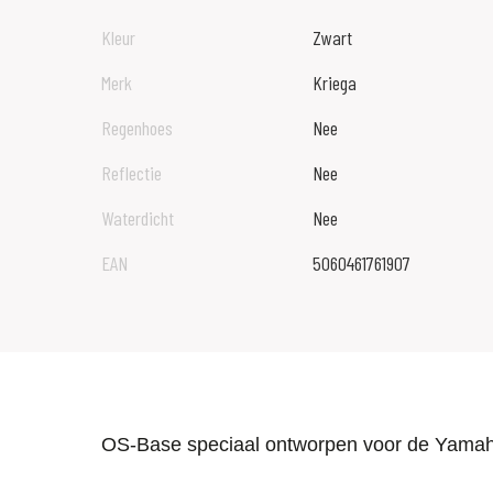
Kleur
Zwart
Merk
Kriega
Regenhoes
Nee
Reflectie
Nee
Waterdicht
Nee
EAN
5060461761907
OS-Base speciaal ontworpen voor de Yamah