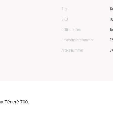
Titel
K
SKU
1
Offline Sales
N
Leveranciersnummer
1
Artikelnummer
7
a Téneré 700.