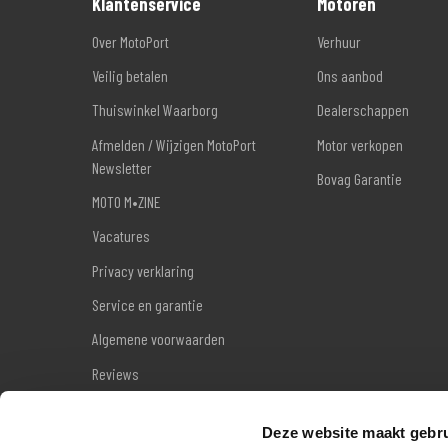
Klantenservice
Motoren
Over MotoPort
Verhuur
Veilig betalen
Ons aanbod
Thuiswinkel Waarborg
Dealerschappen
Afmelden / Wijzigen MotoPort
Motor verkopen
Newsletter
Bovag Garantie
MOTO M•ZINE
Vacatures
Privacy verklaring
Service en garantie
Algemene voorwaarden
Reviews
Sitemap
Deze website maakt gebru
Wettelijke garantie