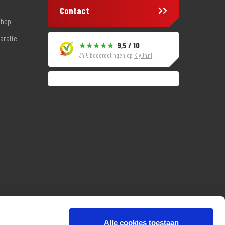
Contact
shop
aratie
9,5 / 10
3415 beoordelingen op
KiyOh.nl
Alle cookies toestaan