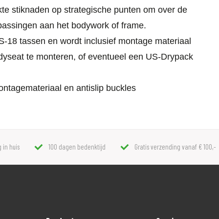
te stiknaden op strategische punten om over de
passingen aan het bodywork of frame.
-18 tassen en wordt inclusief montage materiaal
dyseat te monteren, of eventueel een US-Drypack
ntagemateriaal en antislip buckles
 in huis
100 dagen bedenktijd
Gratis verzending vanaf € 100,-