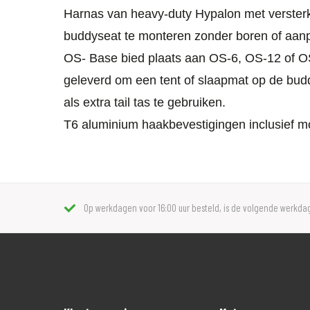
Harnas van heavy-duty Hypalon met versterk
buddyseat te monteren zonder boren of aan
OS- Base bied plaats aan OS-6, OS-12 of OS
geleverd om een tent of slaapmat op de bud
als extra tail tas te gebruiken.
T6 aluminium haakbevestigingen inclusief mo
Op werkdagen voor 16:00 uur besteld, is de volgende werkdag