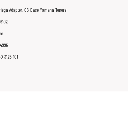
riega Adapter, OS Base Yamaha Tenere
06102
ee
24996
40 3125 101