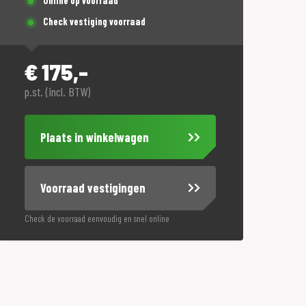
Online op voorraad
Check vestiging voorraad
€
175,-
p.st. (incl. BTW)
Plaats in winkelwagen
Voorraad vestigingen
Check de voorraad eenvoudig en snel online