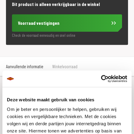
Dit product is alleen verkrijgbaar in de winkel
Voorraad vestigingen
Check de voorraad eenvoudig en snel online
Aanvullende informatie
Winkelvoorraad
Aanvullende informatie
Deze website maakt gebruik van cookies
Om je beter en persoonlijker te helpen, gebruiken wij
Maat
XS
cookies en vergelijkbare technieken. Met de cookies
Kleur
Matzwart
volgen wij en derde partijen jouw internetgedrag binnen
onze site. Hiermee tonen we advertenties op basis van