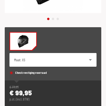
Maat
Check vestiging voorraad
€
179,95
€
99,95
p.st. (incl. BTW)