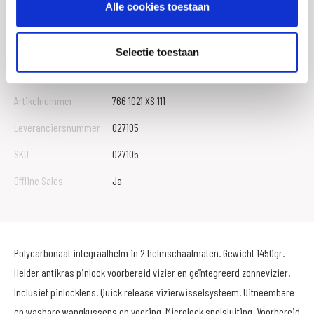
Alle cookies toestaan
Gewicht
0 KILOGRAM
EAN
8002391061785
Selectie toestaan
Titel
Helm Caberg, Jackal
Artikelnummer
766 1021 XS 111
Leveranciersnummer
027105
SKU
027105
Offline Sales
Ja
Polycarbonaat integraalhelm in 2 helmschaalmaten. Gewicht 1450gr.
Helder antikras pinlock voorbereid vizier en geïntegreerd zonnevizier.
Inclusief pinlocklens. Quick release vizierwisselsysteem. Uitneembare
en wasbare wangkussens en voering. Microlock snelsluiting. Voorbereid