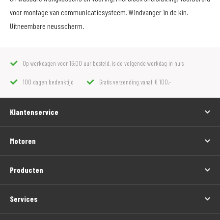
voor montage van communicatiesysteem. Windvanger in de kin.
Uitneembare neusscherm.
Op werkdagen voor 16:00 uur besteld, is de volgende werkdag in huis
100 dagen bedenktijd
Gratis verzending vanaf € 100,-
Klantenservice
Motoren
Producten
Services