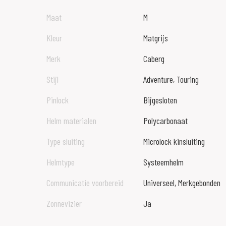
Maat
M
Kleur
Matgrijs
Merk
Caberg
Stijl
Adventure, Touring
Pinlock
Bijgesloten
Helm materialen
Polycarbonaat
Type sluiting
Microlock kinsluiting
Helmtype
Systeemhelm
Communicatie voorbereid
Universeel, Merkgebonden
Zonnevizier
Ja