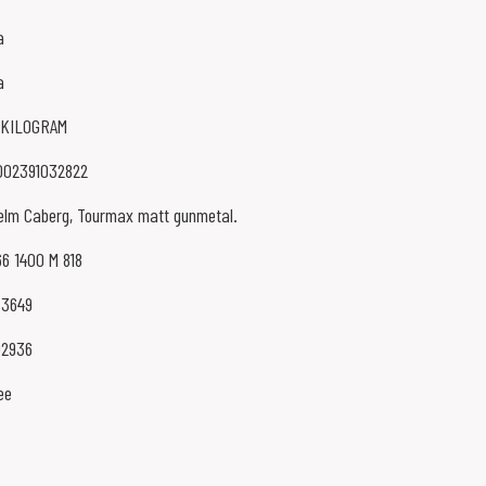
a
a
 KILOGRAM
002391032822
elm Caberg, Tourmax matt gunmetal.
66 1400 M 818
53649
02936
ee