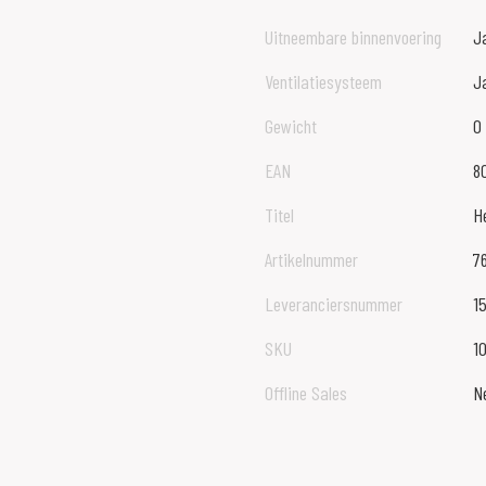
Uitneembare binnenvoering
J
Ventilatiesysteem
J
Gewicht
0
EAN
8
Titel
H
Artikelnummer
7
Leveranciersnummer
1
SKU
1
Offline Sales
N