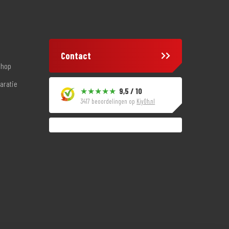
Contact
shop
aratie
9,5 / 10
3417 beoordelingen op
KiyOh.nl