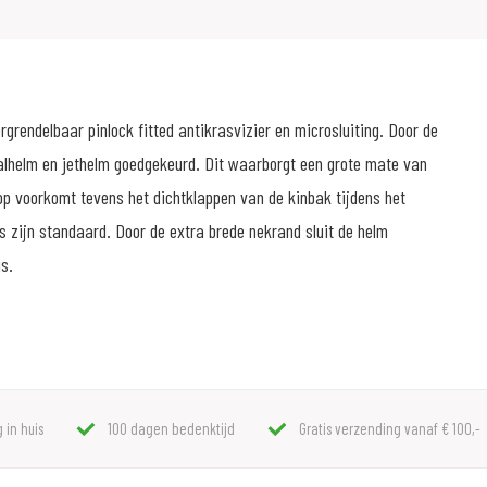
rendelbaar pinlock fitted antikrasvizier en microsluiting. Door de
alhelm en jethelm goedgekeurd. Dit waarborgt een grote mate van
op voorkomt tevens het dichtklappen van de kinbak tijdens het
 zijn standaard. Door de extra brede nekrand sluit de helm
is.
 in huis
100 dagen bedenktijd
Gratis verzending vanaf € 100,-