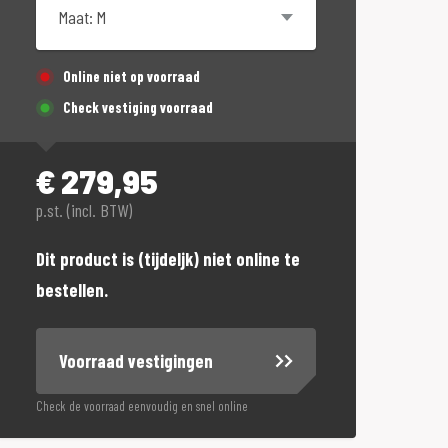
Online niet op voorraad
Check vestiging voorraad
€
279,95
p.st. (incl. BTW)
Dit product is (tijdeljk) niet online te
bestellen.
Voorraad vestigingen
Check de voorraad eenvoudig en snel online