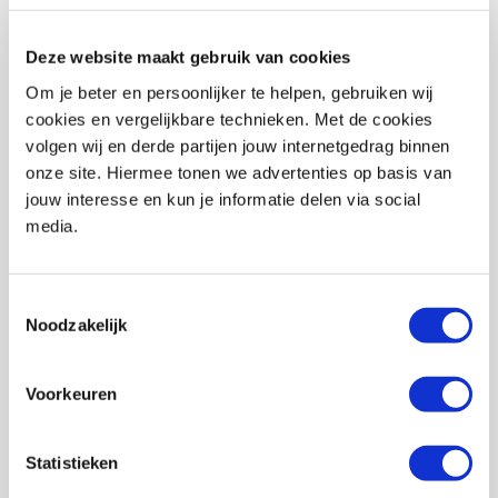
Stijl
Touring
Deze website maakt gebruik van cookies
Geslacht
Heren, Dames, Unisex
Om je beter en persoonlijker te helpen, gebruiken wij
Model
Laars
cookies en vergelijkbare technieken. Met de cookies
volgen wij en derde partijen jouw internetgedrag binnen
Soort Membraan
Gore-tex
onze site. Hiermee tonen we advertenties op basis van
Materiaal
Leer
jouw interesse en kun je informatie delen via social
media.
Reflectie
Ja
Waterdicht
Ja
Toestemmingsselectie
Schakelversterking
Ja
Noodzakelijk
Olie- en
Ja
Voorkeuren
benzinebestendige
zool
Statistieken
EAN
7613358008609