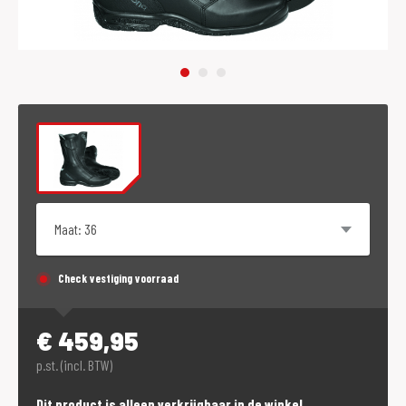
Maat
Check vestiging voorraad
€
459,95
p.st. (incl. BTW)
Dit product is alleen verkrijgbaar in de winkel