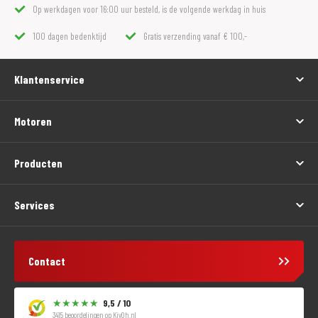
Op werkdagen voor 16:00 uur besteld, is de volgende werkdag in huis
100 dagen bedenktijd
Gratis verzending vanaf € 100,-
Klantenservice
Motoren
Producten
Services
Contact
9,5 / 10
3415 beoordelingen op
KiyOh.nl