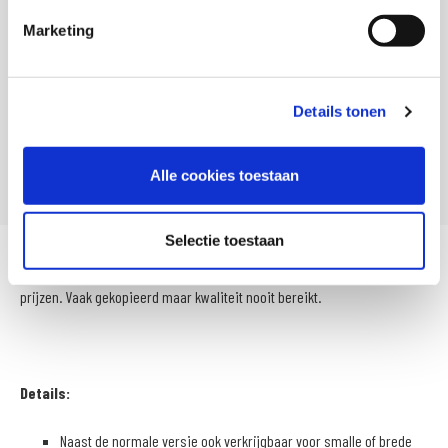
Titel
Daytona Road Star GTX M motorlaars
Marketing
SKU
105337
Offline Sales
Ja
Details tonen
Leveranciersnummer
F4600200336
Artikelnummer
F46002-003-36
Alle cookies toestaan
Selectie toestaan
De extreem populaire Daytona® motorlaars met een groot aantal test
prijzen. Vaak gekopieerd maar kwaliteit nooit bereikt.
Details:
Naast de normale versie ook verkrijgbaar voor smalle of brede