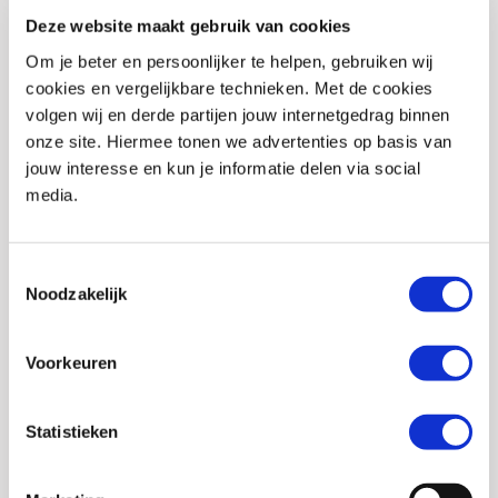
Deze website maakt gebruik van cookies
Stijl
Touring
Om je beter en persoonlijker te helpen, gebruiken wij
Geslacht
Heren, Dames, Unisex
cookies en vergelijkbare technieken. Met de cookies
Model
Laars
volgen wij en derde partijen jouw internetgedrag binnen
onze site. Hiermee tonen we advertenties op basis van
Soort Membraan
Gore-tex
jouw interesse en kun je informatie delen via social
media.
Materiaal
Leer
Reflectie
Ja
Toestemmingsselectie
Waterdicht
Ja
Noodzakelijk
Schakelversterking
Ja
Voorkeuren
Olie- en
Ja
benzinebestendige
zool
Statistieken
EAN
7613358009729