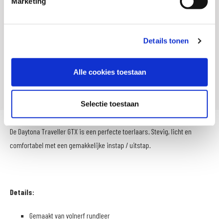
Marketing
Titel
Daytona Traveller GTX motorlaars
SKU
105400
Details tonen
Offline Sales
Ja
Leveranciersnummer
F4601200336
Alle cookies toestaan
Artikelnummer
F46012-003-36
Selectie toestaan
De Daytona Traveller GTX is een perfecte toerlaars. Stevig, licht en
comfortabel met een gemakkelijke instap / uitstap.
Details:
Gemaakt van volnerf rundleer