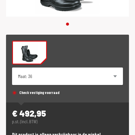
Maat
Check vestiging voorraad
€
492,95
p.st. (incl. BTW)
Dit product is alleen verkrijgbaar in de winkel