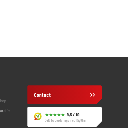
Contact
shop
aratie
9,5 / 10
3415 beoordelingen op
KiyOh.nl