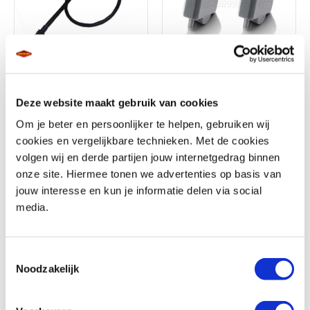
Kabels
Stuurverhogers
Deze website maakt gebruik van cookies
Om je beter en persoonlijker te helpen, gebruiken wij
cookies en vergelijkbare technieken. Met de cookies
volgen wij en derde partijen jouw internetgedrag binnen
Sturen en hendels
onze site. Hiermee tonen we advertenties op basis van
jouw interesse en kun je informatie delen via social
media.
Motorsturen en
hendels kopen bij
Toestemmingsselectie
Noodzakelijk
MotoPort