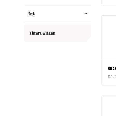
Vet
Merk
Forte
Filters wissen
Motul
Putoline
S100
€ 42,