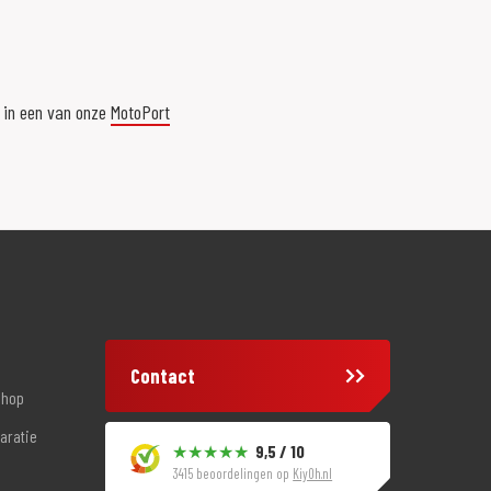
r in een van onze
MotoPort
Contact
shop
aratie
9,5 / 10
3415 beoordelingen op
KiyOh.nl