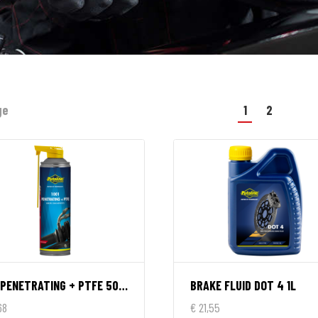
ge
1
2
1001 PENETRATING + PTFE 500ML
BRAKE FLUID DOT 4 1L
68
€ 21,55