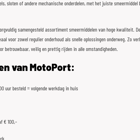
ls, sloten of andere mechanische onderdelen, met het juiste smeermiddel bl
zorgvuldig samengesteld assortiment smeermiddelen van hoge kwaliteit. De
deaal voor zowel regulier onderhoud als snelle oplossingen onderweg. Zo ver
tor betrouwbaar, veilig en prettig rijden in alle omstandigheden.
en van MotoPort:
0 uur besteld = volgende werkdag in huis
f € 100,-
erk