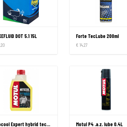
EFLUID DOT 5.1 15L
Forte TecLube 200ml
,20
€ 14,27
Motocool Expert hybrid tech koelvloeistof 1L
Motul P4 .a.z. lube 0.4L