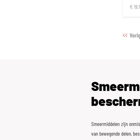
€ 19,1
Vori
Smeermi
bescher
Smeermiddelen zijn onmis
van bewegende delen, besc