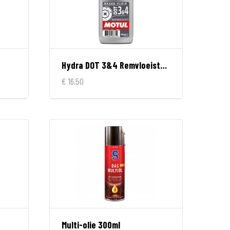
Hydra DOT 3&4 Remvloeistof 500ml
€ 16,50
Multi-olie 300ml