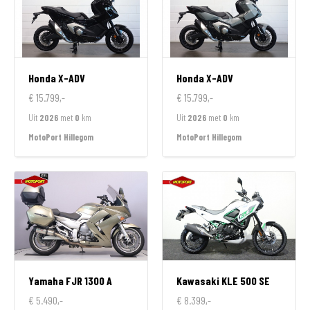
Honda
X-ADV
Honda
X-ADV
€ 15.799,-
€ 15.799,-
Uit
2026
met
0
km
Uit
2026
met
0
km
MotoPort Hillegom
MotoPort Hillegom
Yamaha
FJR 1300 A
Kawasaki
KLE 500 SE
€ 5.490,-
€ 8.399,-