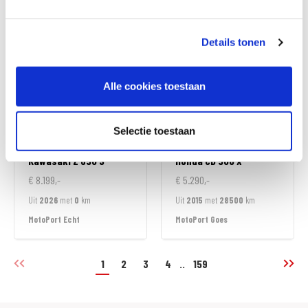
MotoPort Rockanje
MotoPort Echt
Details tonen
Alle cookies toestaan
Selectie toestaan
Kawasaki
Z 650 S
Honda
CB 500 X
€ 8.199,-
€ 5.290,-
Uit
2026
met
0
km
Uit
2015
met
28500
km
MotoPort Echt
MotoPort Goes
1
2
3
4
..
159