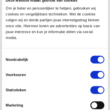
Deze website maakt gebruik van cookies
Om je beter en persoonlijker te helpen, gebruiken wij
cookies en vergelijkbare technieken. Met de cookies
volgen wij en derde partijen jouw internetgedrag binnen
Suzuki
SV 650 ABS
Honda
CRF 1100 AFRICA TWIN
onze site. Hiermee tonen we advertenties op basis van
€ 5.990,-
€ 15.999,-
jouw interesse en kun je informatie delen via social
media.
Uit
2023
met
8185
km
Uit
2021
met
2271
km
MotoPort Zelhem
MotoPort Wormerveer
Toestemmingsselectie
Noodzakelijk
Voorkeuren
Statistieken
BMW
R 1200 R
Kawasaki
Vulcan S
€ 10.490,-
€ 9.999,-
Marketing
Uit
2018
met
26317
km
Uit
2026
met
0
km