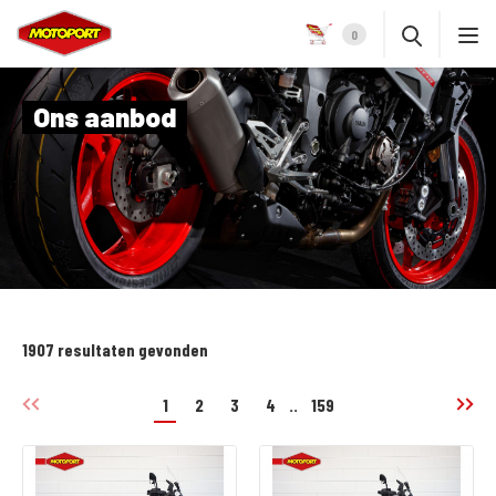
0
Ons aanbod
1907 resultaten gevonden
1
2
3
4
..
159