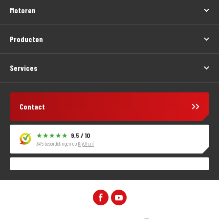
Motoren
Producten
Services
Contact
9,5 / 10
3415 beoordelingen op
KiyOh.nl