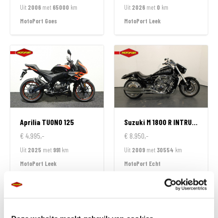
Uit
2006
met
65000
km
Uit
2026
met
0
km
MotoPort Goes
MotoPort Leek
Aprilia
TUONO 125
Suzuki
M 1800 R INTRUDER
€ 4.995,-
€ 8.950,-
Uit
2025
met
991
km
Uit
2009
met
30554
km
MotoPort Leek
MotoPort Echt