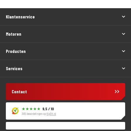
Klantenservice
Motoren
Producten
Services
Contact
9,5 / 10
3415 beoordelingen op
KiyOh.nl