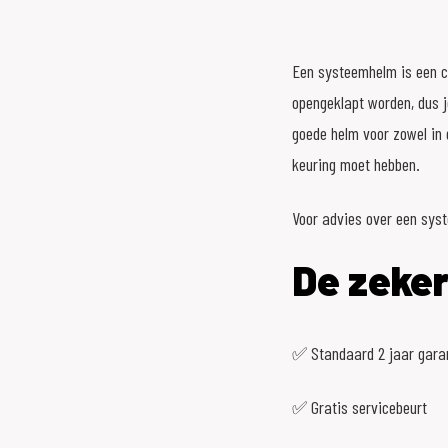
Wit_Rood
Wit_Roze
Een systeemhelm is een co
opengeklapt worden, dus j
Wit_Zwart
goede helm voor zowel in 
Zilver
keuring moet hebben.
Zwart
Voor advies over een syst
Zwart_Beige
De zeker
Zwart_Blauw
Zwart_Geel
✅ Standaard 2 jaar gara
Zwart_Grijs
Zwart_Groen
✅ Gratis servicebeurt
Zwart_Oranje