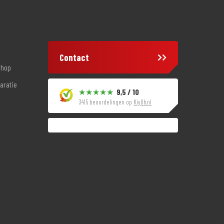
Contact
shop
aratie
9,5 / 10
3415 beoordelingen op
KiyOh.nl