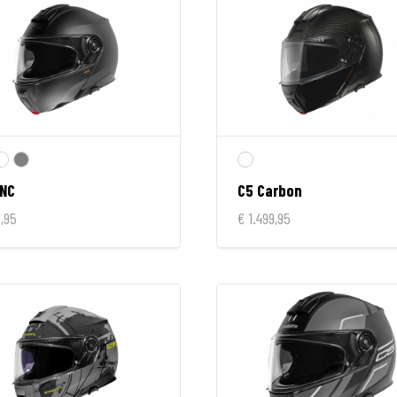
ANC
C5 Carbon
,95
€ 1.499,95