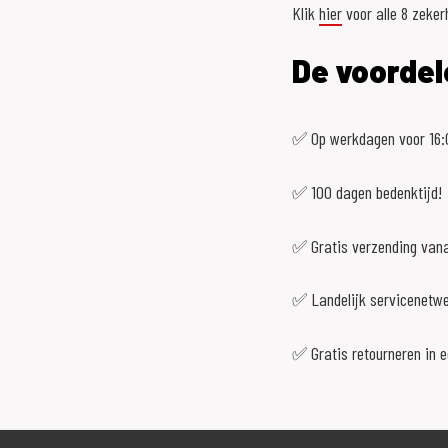
Klik
hier
voor alle 8 zeker
Zwart_Rood
De voordel
Zwart_Roze
Zwart_Taupe
✅ Op werkdagen voor 16:0
Zwart_Wit
✅ 100 dagen bedenktijd!
Zwart_Zilver
carbon_glossy
✅ Gratis verzending vana
✅ Landelijk servicenetw
✅ Gratis retourneren in 