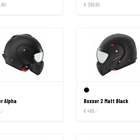
,90
€ 399,95
r Alpha
Boxxer 2 Matt Black
,-
€ 499,-