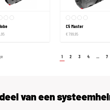
lobe
C5 Master
,95
€ 799,95
ge
1
2
3
4
...
7
rdeel van een systeemhe