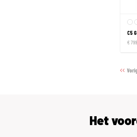
Matgrijs
Matzwart
Rood
C5 G
€ 799
Rood_Blauw
Rood_Grijs
Roze
Vori
Roze_Grijs
Wit
Wit_Blauw
Het voo
Wit_Grijs
Wit_Paars