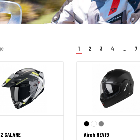
ge
1
2
3
4
...
7
-2 GALANE
Airoh REV19