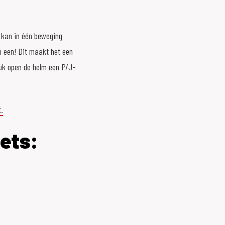
r kan in één beweging
n een! Dit maakt het een
tuk open de helm een P/J-
.
ets: