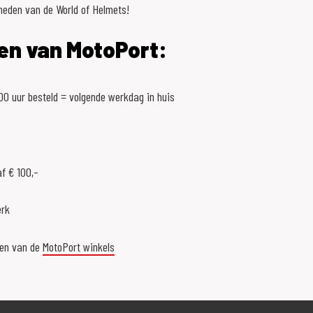
heden van de World of Helmets!
en van MotoPort:
0 uur besteld = volgende werkdag in huis
f € 100,-
erk
een van de
MotoPort winkels