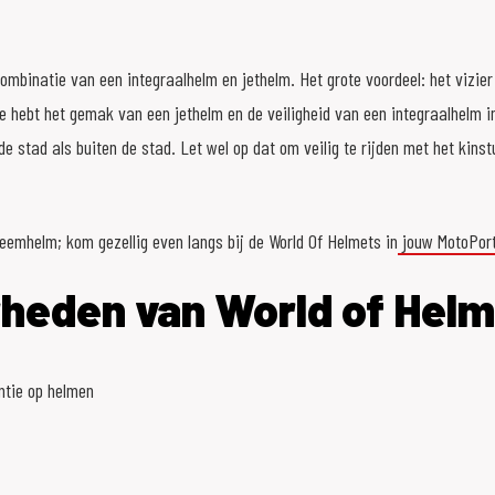
mbinatie van een integraalhelm en jethelm. Het grote voordeel: het vizie
e hebt het gemak van een jethelm en de veiligheid van een integraalhelm i
de stad als buiten de stad. Let wel op dat om veilig te rijden met het kins
eemhelm; kom gezellig even langs bij de World Of Helmets in
jouw MotoPort
heden van World of Helm
ntie op helmen