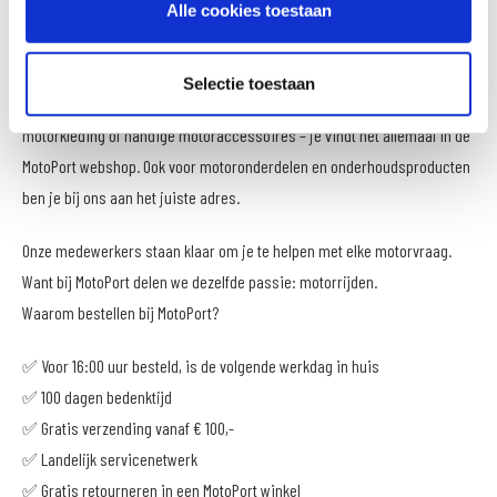
Alles voor motorrijders, van
Alle cookies toestaan
helmen tot onderdelen
Selectie toestaan
Of je nu op zoek bent naar een perfect passende motorhelm, stevige
motorkleding of handige motoraccessoires – je vindt het allemaal in de
MotoPort webshop. Ook voor motoronderdelen en onderhoudsproducten
ben je bij ons aan het juiste adres.
Onze medewerkers staan klaar om je te helpen met elke motorvraag.
Want bij MotoPort delen we dezelfde passie: motorrijden.
Waarom bestellen bij MotoPort?
✅ Voor 16:00 uur besteld, is de volgende werkdag in huis
✅ 100 dagen bedenktijd
✅ Gratis verzending vanaf € 100,-
✅ Landelijk servicenetwerk
✅ Gratis retourneren in een MotoPort winkel