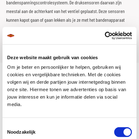
bandenspanningscontrolesysteem. De druksensoren daarvan zijn
meestal aan de achterkant van het ventiel geplaatst. Deze sensoren
kunnen kapot gaan of gaan lekken als je ze met het bandenapparaat
raakt. Ook moeten de rubbertjes van de sensoren bij montage worden
vervangen. De ventielmoer moet met het juiste aanhaalkoppel worden
vastgezet, anders kunnen de sensoren breken.
Deze website maakt gebruik van cookies
Om je beter en persoonlijker te helpen, gebruiken wij
cookies en vergelijkbare technieken. Met de cookies
GRATIS BANDENCONTROLE
volgen wij en derde partijen jouw internetgedrag binnen
onze site. Hiermee tonen we advertenties op basis van
Wij helpen je graag!
jouw interesse en kun je informatie delen via social
media.
Controleer regelmatig de bandenspanning met een
bandenspanningsmeter voor een motor. Er zijn analoge en digitale
Toestemmingsselectie
Noodzakelijk
meters, het is maar net wat je voorkeur heeft. Twijfel je over de conditie