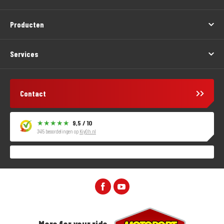
Producten
Services
Contact
9,5 / 10
3415 beoordelingen op
KiyOh.nl
More for your ride