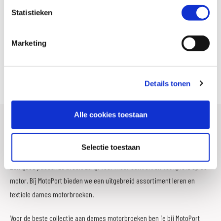
Statistieken
Duplan easy fit dames
Forge 2.0 Women
Marketing
€ 199,95
€ 179,95
1
2
3
Details tonen
Alle cookies toestaan
Motorbroeken Dames
Selectie toestaan
Een goed passende broek, zorgt voor meer comfort en veiligheid op de
motor. Bij MotoPort bieden we een uitgebreid assortiment leren en
textiele dames motorbroeken.
Voor de beste collectie aan dames motorbroeken ben je bij MotoPort