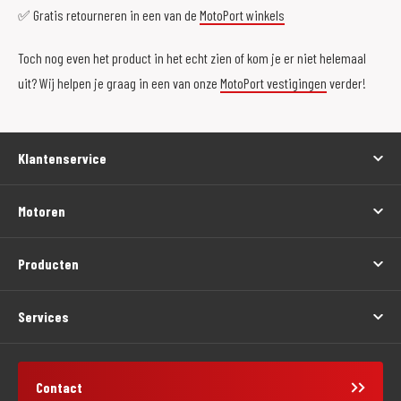
✅ Gratis retourneren in een van de
MotoPort winkels
Toch nog even het product in het echt zien of kom je er niet helemaal
uit? Wij helpen je graag in een van onze
MotoPort vestigingen
verder!
Klantenservice
Motoren
Producten
Services
Contact