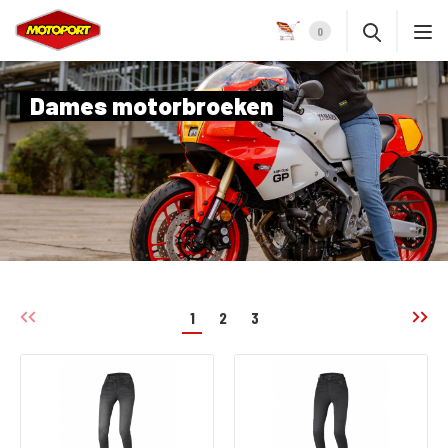
0
Dames motorbroeken
1
2
3