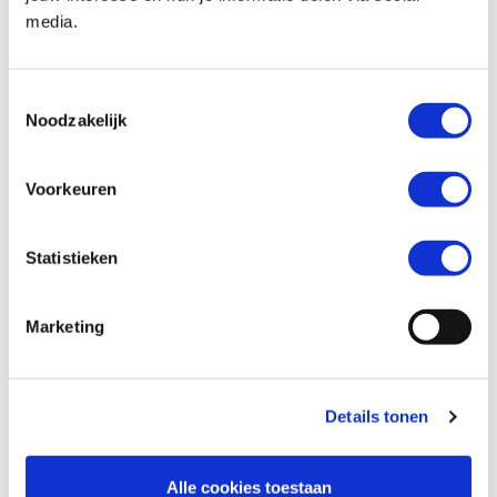
media.
Toestemmingsselectie
Bouwjaar *
Noodzakelijk
Voorkeuren
Kilometerstand *
Statistieken
Marketing
Soort onderhoudsbeurt *
Details tonen
Alle cookies toestaan