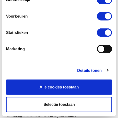
Voorkeuren
Bouwjaar
Statistieken
Marketing
Kilometerstand
Details tonen
Kenteken
Alle cookies toestaan
Selectie toestaan
Toelichting / meer informatie over jouw motor :