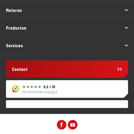
Motoren
Producten
Services
Contact
9,5 / 10
3415 beoordelingen op
KiyOh.nl