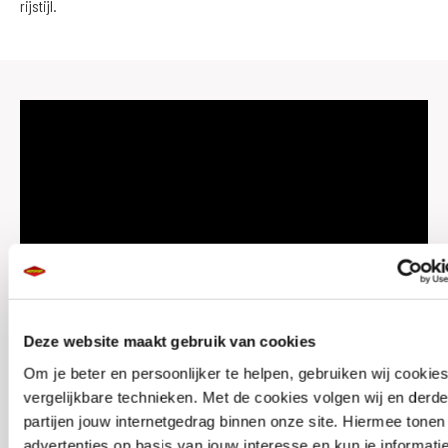
rijstijl.
Deze website maakt gebruik van cookies
ALL ROADS, ONE BIKE
Om je beter en persoonlijker te helpen, gebruiken wij cookie
vergelijkbare technieken. Met de cookies volgen wij en derde
Kawasaki Versys 650
partijen jouw internetgedrag binnen onze site. Hiermee tone
advertenties op basis van jouw interesse en kun je informati