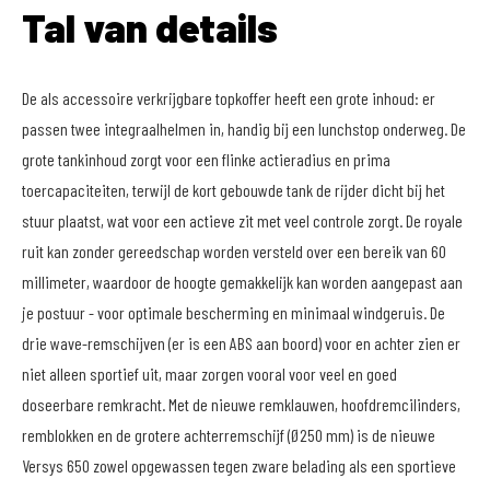
Tal van details
De als accessoire verkrijgbare topkoffer heeft een grote inhoud: er
passen twee integraalhelmen in, handig bij een lunchstop onderweg. De
grote tankinhoud zorgt voor een flinke actieradius en prima
toercapaciteiten, terwijl de kort gebouwde tank de rijder dicht bij het
stuur plaatst, wat voor een actieve zit met veel controle zorgt. De royale
ruit kan zonder gereedschap worden versteld over een bereik van 60
millimeter, waardoor de hoogte gemakkelijk kan worden aangepast aan
je postuur - voor optimale bescherming en minimaal windgeruis. De
drie wave-remschijven (er is een ABS aan boord) voor en achter zien er
niet alleen sportief uit, maar zorgen vooral voor veel en goed
doseerbare remkracht. Met de nieuwe remklauwen, hoofdremcilinders,
remblokken en de grotere achterremschijf (Ø250 mm) is de nieuwe
Versys 650 zowel opgewassen tegen zware belading als een sportieve