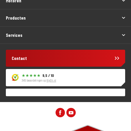
Motoren
Producten
Services
Contact
9,5 / 10
3415 beoordelingen op
KiyOh.nl