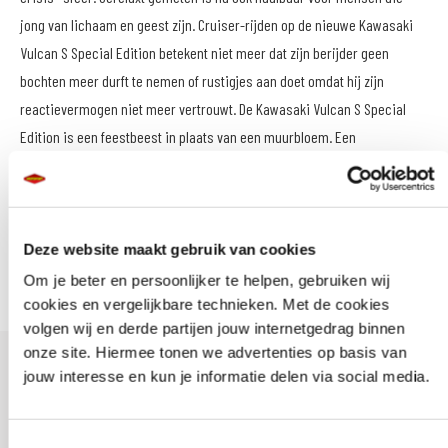
jong van lichaam en geest zijn. Cruiser-rijden op de nieuwe Kawasaki
Vulcan S Special Edition betekent niet meer dat zijn berijder geen
bochten meer durft te nemen of rustigjes aan doet omdat hij zijn
reactievermogen niet meer vertrouwt. De Kawasaki Vulcan S Special
Edition is een feestbeest in plaats van een muurbloem. Een
Amerikaanse Cruiser verhoudt zich tot de Kawasaki Vulcan S Special
Edition als een nijlpaard tot een tijger. Het zijn allebei zoogdieren. Maar
niemand zal ze door elkaar halen. Deze Vulcans zijn er in de ‘smaken’ S,
S Sport. Light Tourer en S Cafe. En met 61 pk bij 7.500 tpm en een
Deze website maakt gebruik van cookies
effectief ABS is deze unieke lijn Vulcans even rap als veilig.
Om je beter en persoonlijker te helpen, gebruiken wij
cookies en vergelijkbare technieken. Met de cookies
volgen wij en derde partijen jouw internetgedrag binnen
onze site. Hiermee tonen we advertenties op basis van
jouw interesse en kun je informatie delen via social media.
Colors
Toestemmingsselectie