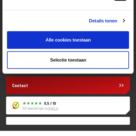
Klantenservice
Details tonen
Motoren
Alle cookies toestaan
Producten
Selectie toestaan
Services
Contact
9,5 / 10
3417 beoordelingen op
KiyOh.nl