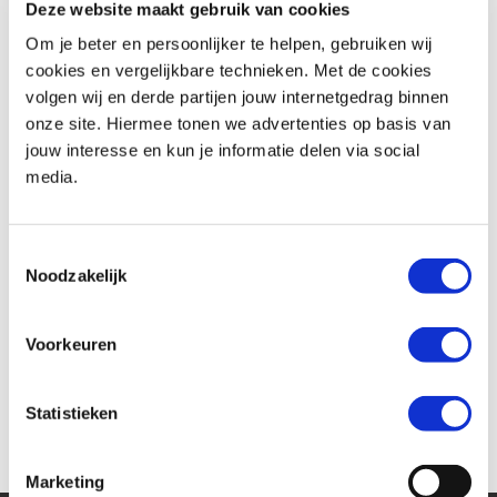
Vanaf september in de
Deze website maakt gebruik van cookies
Om je beter en persoonlijker te helpen, gebruiken wij
showroom
cookies en vergelijkbare technieken. Met de cookies
volgen wij en derde partijen jouw internetgedrag binnen
onze site. Hiermee tonen we advertenties op basis van
De volledig nieuwe Ninja ZX-4RR is met veel enthousiasme ontvangen
jouw interesse en kun je informatie delen via social
door motorliefhebbers van over de hele wereld. Na de onlangs
media.
bekendgemaakte specificaties is Kawasaki verheugd nu ook de prijs
van de Ninja ZX-4RR te kunnen onthullen.
Toestemmingsselectie
Noodzakelijk
Als enige supersport model in de 400cc-klasse met een vier-in-lijn blok,
heeft de nieuwe Ninja ZX-4RR een enorme aantrekkingskracht op zowel
de supersportrijders van weleer als nieuwe rijders. De 2024 Ninja ZX-
Voorkeuren
4RR zal in Nederland verkrijgbaar zijn vanaf €10.699,-. Lang wachten is
gelukkig niet nodig, hij staat vanaf september al bij de Kawasaki dealers
Statistieken
van MotoPort in de showroom.
Marketing